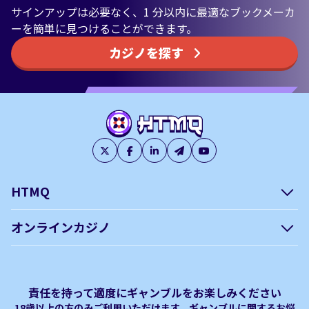
サインアップは必要なく、1 分以内に最適なブックメーカ
ーを簡単に見つけることができます。
カジノを探す
HTMQ
会社概要
編集方針について –
オンラインカジノ
htmq.com
ベガウォレットが使えるオン
オンラインパチンコのおすす
プライバシーポリシー
利用規約
ラインカジノ
め徹底ガイド！
免責事項
オンラインカジノ フリースピ
Plinko｜プリンコとは？
責任を持って適度にギャンブルをお楽しみください
ン おすすめ
18歳以上の方のみご利用いただけます。ギャンブルに関するお悩