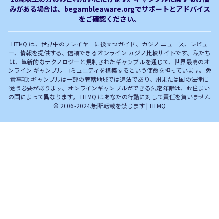
みがある場合は、begambleaware.orgでサポートとアドバイス
オンラインカジノ最新サイト
オンラインカジノボーナス
をご確認ください。
完全解説！
HTMQ は、世界中のプレイヤーに役立つガイド、カジノ ニュース、レビュ
ー、情報を提供する、信頼できるオンライン カジノ比較サイトです。私たち
は、革新的なテクノロジーと規制されたギャンブルを通じて、世界最高のオ
ンライン ギャンブル コミュニティを構築するという使命を担っています。免
責事項: ギャンブルは一部の管轄地域では違法であり、州または国の法律に
従う必要があります。オンラインギャンブルができる法定年齢は、お住まい
の国によって異なります。 HTMQ はあなたの行動に対して責任を負いません
© 2006-2024.無断転載を禁じます | HTMQ