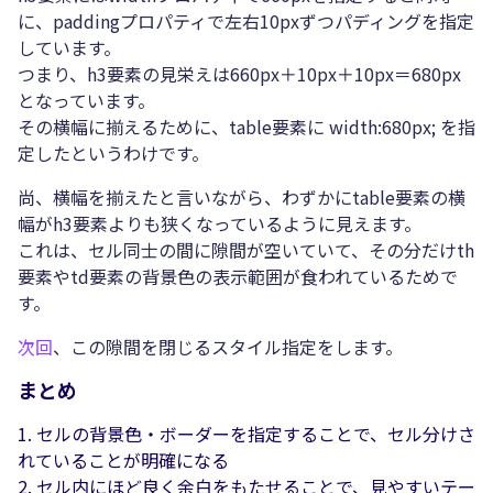
に、paddingプロパティで左右10pxずつパディングを指定
しています。
つまり、h3要素の見栄えは660px＋10px＋10px＝680px
となっています。
その横幅に揃えるために、table要素に width:680px; を指
定したというわけです。
尚、横幅を揃えたと言いながら、わずかにtable要素の横
幅がh3要素よりも狭くなっているように見えます。
これは、セル同士の間に隙間が空いていて、その分だけth
要素やtd要素の背景色の表示範囲が食われているためで
す。
次回
、この隙間を閉じるスタイル指定をします。
まとめ
セルの背景色・ボーダーを指定することで、セル分けさ
れていることが明確になる
セル内にほど良く余白をもたせることで、見やすいテー