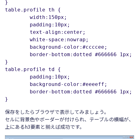
}

table.profile th {

	width:150px;				/*見出しセルの幅*/

	padding:10px;				/*パディング*/

	text-align:center;				/*センター揃えにする*/

	white-space:nowrap;				/*セル内の改行を禁止する*/

	background-color:#ccccee;			/*セルの背景色*/

	border-bottom:dotted #666666 1px;		/*セルのボーダー*/

}

table.profile td {

	padding:10px;				/*パディング*/

	background-color:#eeeeff;			/*セルの背景色*/

	border-bottom:dotted #666666 1px;		/*セルのボーダー*/

}
保存をしたらブラウザで表示してみましょう。
セルに背景色やボーダーが付けられ、テーブルの横幅が、
上にあるh3要素と揃えば成功です。