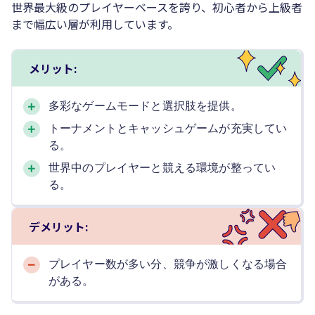
世界最大級のプレイヤーベースを誇り、初心者から上級者
まで幅広い層が利用しています。
メリット:
多彩なゲームモードと選択肢を提供。
トーナメントとキャッシュゲームが充実してい
る。
世界中のプレイヤーと競える環境が整ってい
る。
デメリット:
プレイヤー数が多い分、競争が激しくなる場合
がある。