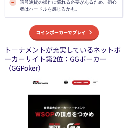
暗号通貨の操作に慣れる必要があるため、初心
者はハードルを感じるかも。
コインポーカーでプレイ
トーナメントが充実しているネットポ
ーカーサイト第2位：GGポーカー
（GGPoker）