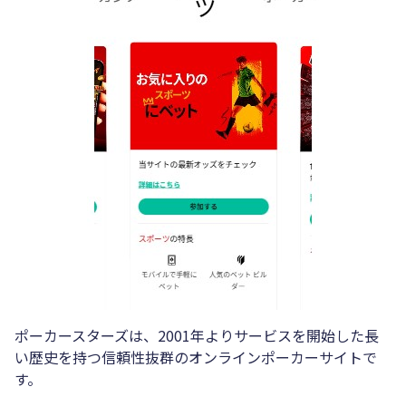
ポーカースターズは、2001年よりサービスを開始した長
い歴史を持つ信頼性抜群のオンラインポーカーサイトで
す。