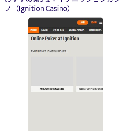
ノ（Ignition Casino）