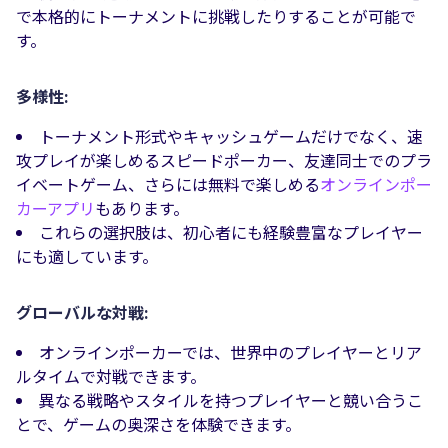
で本格的にトーナメントに挑戦したりすることが可能で
す。
多様性:
トーナメント形式やキャッシュゲームだけでなく、速
攻プレイが楽しめるスピードポーカー、友達同士でのプラ
イベートゲーム、さらには無料で楽しめる
オンラインポー
カーアプリ
もあります。
これらの選択肢は、初心者にも経験豊富なプレイヤー
にも適しています。
グローバルな対戦:
オンラインポーカーでは、世界中のプレイヤーとリア
ルタイムで対戦できます。
異なる戦略やスタイルを持つプレイヤーと競い合うこ
とで、ゲームの奥深さを体験できます。