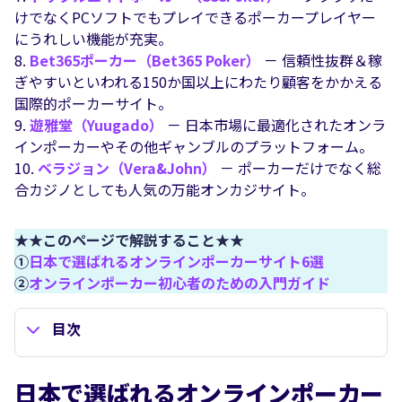
けでなくPCソフトでもプレイできるポーカープレイヤー
にうれしい機能が充実。
Bet365ポーカー（Bet365 Poker）
－ 信頼性抜群＆稼
ぎやすいといわれる150か国以上にわたり顧客をかかえる
国際的ポーカーサイト。
遊雅堂（Yuugado）
－ 日本市場に最適化されたオンラ
インポーカーやその他ギャンブルのプラットフォーム。
ベラジョン（Vera&John）
－ ポーカーだけでなく総
合カジノとしても人気の万能オンカジサイト。
★★このページで解説すること★★
①
日本で選ばれるオンラインポーカーサイト6選
②
オンラインポーカー初心者のための入門ガイド
目次
日本で選ばれるオンラインポーカー