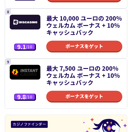
最大 10,000 ユーロの 200%
ウェルカム ボーナス + 10%
キャッシュバック
9.1
ボーナスをゲット
/10
最大 7,500 ユーロの 200%
ウェルカム ボーナス + 10%
キャッシュバック
9.8
ボーナスをゲット
/10
カジノファインダー