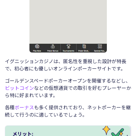
イグニッションカジノは、匿名性を重視した設計が特長
で、初心者にも優しいオンラインポーカーサイトです。
ゴールデンスペードポーカーオープンを開催するなどし、
ビットコイン
などの仮想通貨での取引を好むプレーヤーか
ら特に好まれています。
各種
ボーナス
も多く提供されており、ネットポーカーを継
続して行うのに適しているでしょう。
メリット: