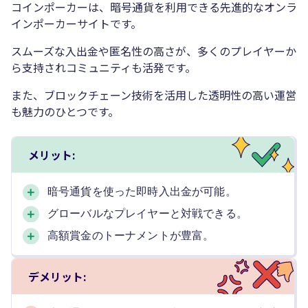
コインポーカーは、暗号通貨を利用できる先進的なオンラ
インポーカーサイトです。
スムーズな入出金や匿名性の高さが、多くのプレイヤーか
ら支持されコミュニティも活発です。
また、ブロックチェーン技術を活用した透明性の高い運営
も魅力のひとつです。
メリット:
暗号通貨を使った即時入出金が可能。
グローバルなプレイヤーと対戦できる。
高額賞金のトーナメントが豊富。
デメリット: