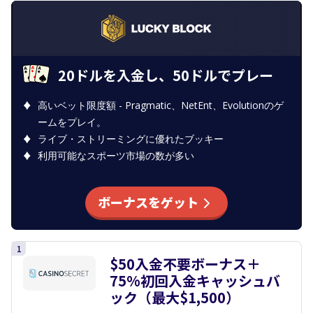
20ドルを入金し、50ドルでプレー
高いベット限度額 - Pragmatic、NetEnt、Evolutionのゲ
ームをプレイ。
ライブ・ストリーミングに優れたブッキー
利用可能なスポーツ市場の数が多い
ボーナスをゲット
$50入金不要ボーナス＋
75%初回入金キャッシュバ
ック（最大$1,500）