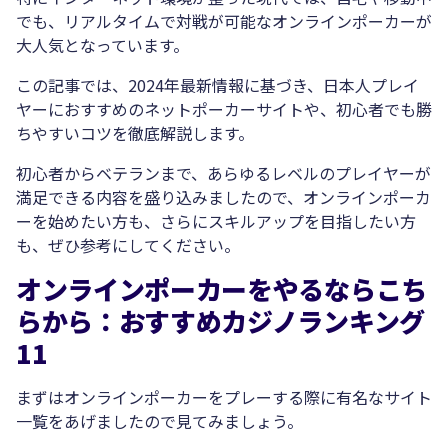
でも、リアルタイムで対戦が可能なオンラインポーカーが
大人気となっています。
この記事では、2024年最新情報に基づき、日本人プレイ
ヤーにおすすめのネットポーカーサイトや、初心者でも勝
ちやすいコツを徹底解説します。
初心者からベテランまで、あらゆるレベルのプレイヤーが
満足できる内容を盛り込みましたので、オンラインポーカ
ーを始めたい方も、さらにスキルアップを目指したい方
も、ぜひ参考にしてください。
オンラインポーカーをやるならこち
らから：おすすめカジノランキング
11
まずはオンラインポーカーをプレーする際に有名なサイト
一覧をあげましたので見てみましょう。