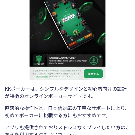
KKポーカーは、シンプルなデザインと初心者向けの設計
が特徴のオンラインポーカーサイトです。
直感的な操作性と、日本語対応の丁寧なサポートにより、
初めてポーカーに挑戦する方にもおすすめです。
アプリも提供されておりストレスなくプレイしたい方はこ
ちらを利用するのもいいでしょう。