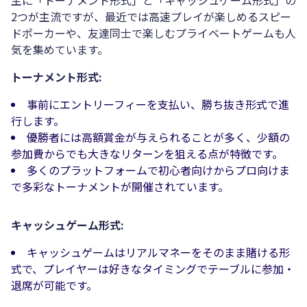
主に「トーナメント形式」と「キャッシュゲーム形式」の
2つが主流ですが、最近では高速プレイが楽しめるスピー
ドポーカーや、友達同士で楽しむプライベートゲームも人
気を集めています。
トーナメント形式:
事前にエントリーフィーを支払い、勝ち抜き形式で進
行します。
優勝者には高額賞金が与えられることが多く、少額の
参加費からでも大きなリターンを狙える点が特徴です。
多くのプラットフォームで初心者向けからプロ向けま
で多彩なトーナメントが開催されています。
キャッシュゲーム形式:
キャッシュゲームはリアルマネーをそのまま賭ける形
式で、プレイヤーは好きなタイミングでテーブルに参加・
退席が可能です。