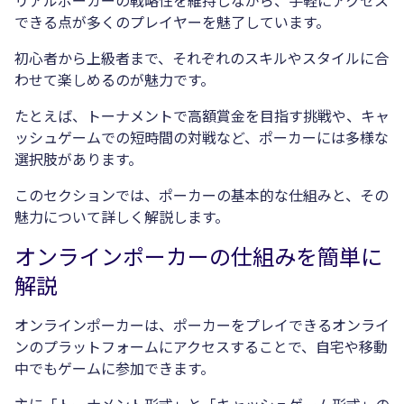
リアルポーカーの戦略性を維持しながら、手軽にアクセス
できる点が多くのプレイヤーを魅了しています。
初心者から上級者まで、それぞれのスキルやスタイルに合
わせて楽しめるのが魅力です。
たとえば、トーナメントで高額賞金を目指す挑戦や、キャ
ッシュゲームでの短時間の対戦など、ポーカーには多様な
選択肢があります。
このセクションでは、ポーカーの基本的な仕組みと、その
魅力について詳しく解説します。
オンラインポーカーの仕組みを簡単に
解説
オンラインポーカーは、ポーカーをプレイできるオンライ
ンのプラットフォームにアクセスすることで、自宅や移動
中でもゲームに参加できます。