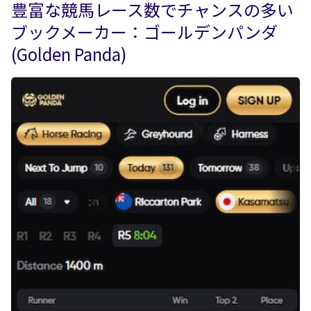
豊富な競馬レース数でチャンスの多い
ブックメーカー：ゴールデンパンダ
(Golden Panda)