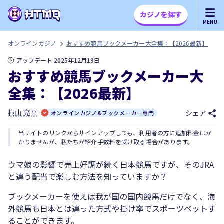
カジノを探す
MENU
オンラインカジノ
おすすめ競馬ブックメーカー大全集：【2026最新】
アップデート 2025年12月19日
おすすめ競馬ブックメーカー大
全集：【2026最新】
桐山 亮平
シェア
オンラインカジノ&ブックメーカー専門
当サイトのリンクからサインアップしても、利用者の方に追加料金はか
かりませんが、私たちが紹介手数料を受け取る場合があります。
ウマ娘の影響で売上好調が続く日本競馬ですが、そのJRA
と違う配当で楽しむ方法を知っていますか？
ブックメーカーを使えば我が国の国内競馬だけでなく、海
外競馬も日本とは違った方式や掛け率でスポーツベットす
ることができます。