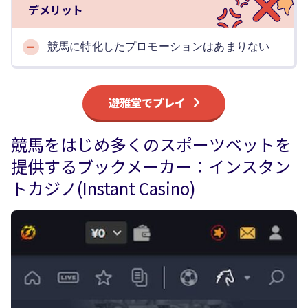
デメリット
競馬に特化したプロモーションはあまりない
遊雅堂でプレイ
競馬をはじめ多くのスポーツベットを
提供するブックメーカー：インスタン
トカジノ(Instant Casino)