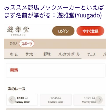
おススメ競馬ブックメーカーといえば
まず名前が挙がる：遊雅堂(Yuugado)