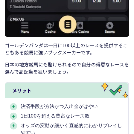
ゴールデンパンダは一日に100以上のレースを提供するこ
ともある競馬に強いブックメーカーです。
日本の地方競馬にも賭けられるので自分の得意なレースを
選んで高配当を狙いましょう。
メリット
決済手段が方法かつ入出金がはやい
1日100を超える豊富なレース数
オッズの変動が細かく直感的にわかりプレイし
やすい