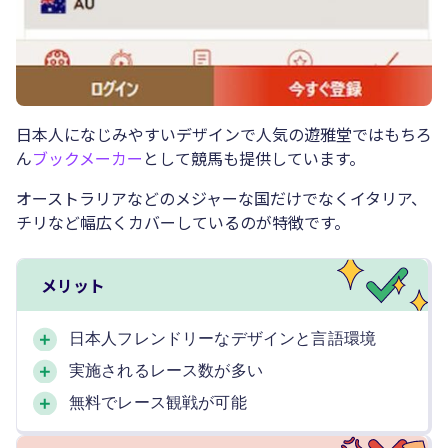
日本人になじみやすいデザインで人気の遊雅堂ではもちろ
ん
ブックメーカー
として競馬も提供しています。
オーストラリアなどのメジャーな国だけでなくイタリア、
チリなど幅広くカバーしているのが特徴です。
メリット
日本人フレンドリーなデザインと言語環境
実施されるレース数が多い
無料でレース観戦が可能