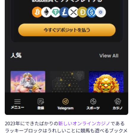
2023年にできたばかりの
新しいオンラインカジノ
である
ラッキーブロックはうれしいことに競馬も遊べるブックメ