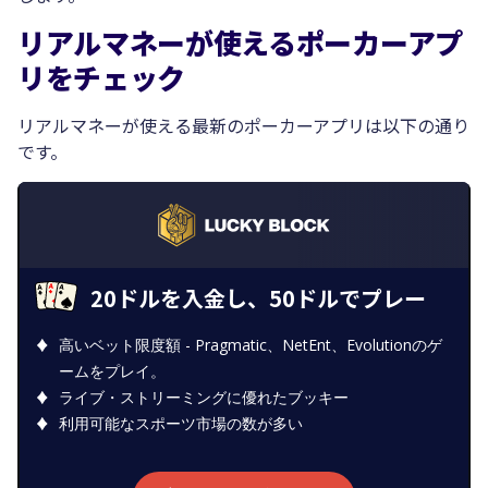
リアルマネーが使えるポーカーアプ
リをチェック
リアルマネーが使える最新のポーカーアプリは以下の通り
です。
20ドルを入金し、50ドルでプレー
高いベット限度額 - Pragmatic、NetEnt、Evolutionのゲ
ームをプレイ。
ライブ・ストリーミングに優れたブッキー
利用可能なスポーツ市場の数が多い