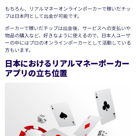
もちろん、リアルマネーオンラインポーカーで稼いだチッ
プは日本円として出金が可能です。
ポーカーで稼いだチップは出金後、サービスへの支払いや
物品の購入など、好きなように使えるので、日本人ユーザ
ーの中にはプロのオンラインポーカーとして活動している
方もいます。
日本におけるリアルマネーポーカー
アプリの立ち位置