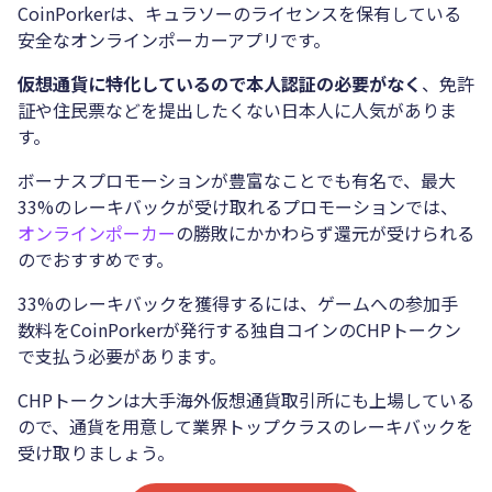
CoinPorkerは、キュラソーのライセンスを保有している
安全なオンラインポーカーアプリです。
仮想通貨に特化しているので本人認証の必要がなく
、免許
証や住民票などを提出したくない日本人に人気がありま
す。
ボーナスプロモーションが豊富なことでも有名で、最大
33%のレーキバックが受け取れるプロモーションでは、
オンラインポーカー
の勝敗にかかわらず還元が受けられる
のでおすすめです。
33%のレーキバックを獲得するには、ゲームへの参加手
数料をCoinPorkerが発行する独自コインのCHPトークン
で支払う必要があります。
CHPトークンは大手海外仮想通貨取引所にも上場している
ので、通貨を用意して業界トップクラスのレーキバックを
受け取りましょう。