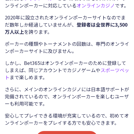
ンラインポーカーに対応している
オンラインカジノ
です。
2020年に設立されたオンラインポーカーサイトなのでま
だ数年しか経過していませんが、
登録者は全世界に3,500
万人以上
を誇ります。
ポーカーの種類やトーナメントの回数は、専門のオンライ
ンポーカーサイトに及びません。
しかし、Bet365はオンラインポーカーのために登録して
しまえば、同じアカウントでカジノゲームや
スポーツベッ
ト
まで楽しめます。
さらに、メインのオンラインカジノには日本語サポートが
完備されているので、オンラインポーカーを楽しむユーザ
ーも利用可能です。
安心してプレイできる環境が充実しているので、初めてオ
ンラインポーカーをプレイする方でも安心できます。