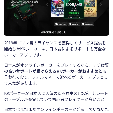
2019年にマン島のライセンスを獲得してサービス提供を
開始したKKポーカーは、日本語によるサポートも万全な
ポーカーアプリです。
日本人がオンラインポーカーをプレイするなら、まずは
質
の高いサポートが受けらえるKKポーカーがおすすめ
とも
言われており、リアルマネーで遊べるポーカーアプリとし
て人気があります。
KKポーカーが日本人に人気のある理由の1つが、低レート
のテーブルが充実していて初心者プレイヤーが多いこと。
日本ではまだまだオンラインポーカーが普及していないた