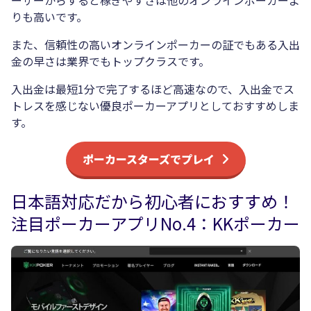
りも高いです。
また、信頼性の高いオンラインポーカーの証でもある入出
金の早さは業界でもトップクラスです。
入出金は最短1分で完了するほど高速なので、入出金でス
トレスを感じない優良ポーカーアプリとしておすすめしま
す。
ポーカースターズでプレイ
日本語対応だから初心者におすすめ！
注目ポーカーアプリNo.4：KKポーカー