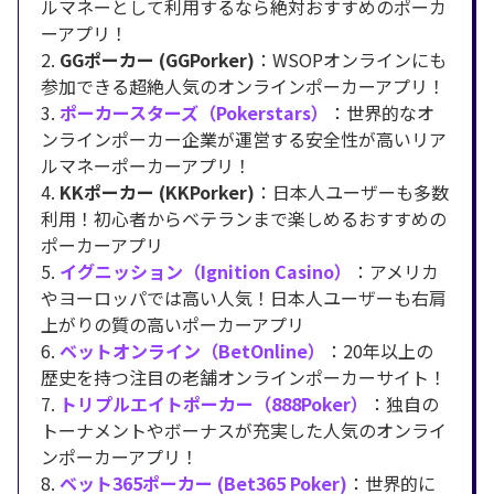
ルマネーとして利用するなら絶対おすすめのポーカ
ーアプリ！
GGポーカー (GGPorker)
：WSOPオンラインにも
参加できる超絶人気のオンラインポーカーアプリ！
ポーカースターズ（Pokerstars）
：世界的なオ
ンラインポーカー企業が運営する安全性が高いリア
ルマネーポーカーアプリ！
KKポーカー (KKPorker)
：日本人ユーザーも多数
利用！初心者からベテランまで楽しめるおすすめの
ポーカーアプリ
イグニッション（Ignition Casino）
：アメリカ
やヨーロッパでは高い人気！日本人ユーザーも右肩
上がりの質の高いポーカーアプリ
ベットオンライン（BetOnline）
：20年以上の
歴史を持つ注目の老舗オンラインポーカーサイト！
トリプルエイトポーカー（888Poker）
：独自の
トーナメントやボーナスが充実した人気のオンライ
ンポーカーアプリ！
ベット365ポーカー (Bet365 Poker)
：世界的に