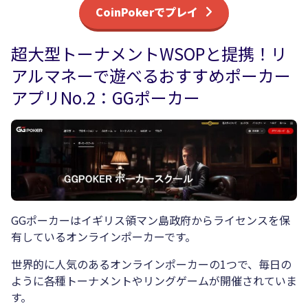
CoinPokerでプレイ
超大型トーナメントWSOPと提携！リ
アルマネーで遊べるおすすめポーカー
アプリNo.2：GGポーカー
GGポーカーはイギリス領マン島政府からライセンスを保
有しているオンラインポーカーです。
世界的に人気のあるオンラインポーカーの1つで、毎日の
ように各種トーナメントやリングゲームが開催されていま
す。