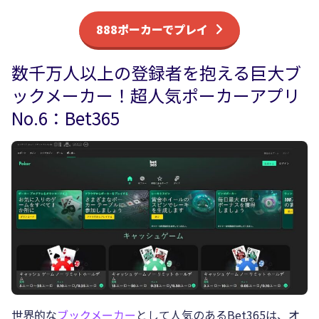
888ポーカーでプレイ
数千万人以上の登録者を抱える巨大ブ
ックメーカー！超人気ポーカーアプリ
No.6：Bet365
世界的な
ブックメーカー
として人気のあるBet365は、オ