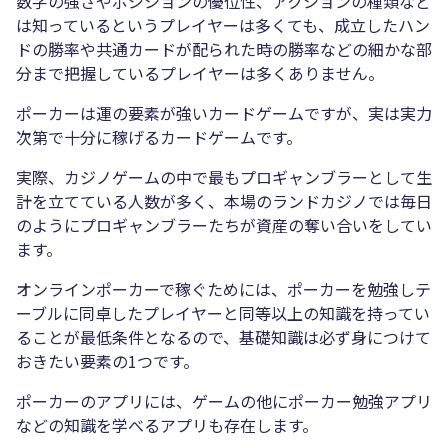
数字の強さやポジションの優位性、アクションの種類など
入出金に関する悪い口コミが掲載されていなかった
は知っているというプレイヤーは多くても、成立したハン
り、サポート体制が万全でトラブルや質問に対して
ドの勝率や共通カードが配られた時の勝率などの細かな部
丁寧に対応してくれる場合、入出金はスムーズであ
分まで把握しているプレイヤーは多くありません。
ることが多いとされています。
ポーカーは運の要素が強いカードゲームですが、実は実力
次第で十分に稼げるカードゲームです。
実際、カジノゲームの中で最もプロギャンブラーとして生
計を立てている人数が多く、本場のランドカジノでは毎日
のようにプロギャンブラーたちが資産の奪い合いをしてい
ます。
オンラインポーカーで稼ぐためには、ポーカーを勉強しテ
ーブルに同卓したプレイヤーと同等以上の知識を持ってい
ることが最低条件となるので、基礎知識は必ず身につけて
おきたい要素の1つです。
ポーカーのアプリには、ゲームの他にポーカー勉強アプリ
などの知識を学べるアプリも存在します。