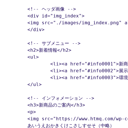
	<!-- ヘッダ画像 -->

	<div id="img_index">

	<img src="./images/img_index.png" alt="あしたをみつめるウェブサンプル株式会社">

	</div>

	<!-- サブメニュー -->

	<h2>新着情報</h2>

	<ul>

		<li><a href="#info0001">新商品のご案内</a></li>

		<li><a href="#info0002">展示会への出展</a></li>

		<li><a href="#info0003">環境への取り組み</a></li>

	</ul>
	<!-- インフォメーション -->

	<h3>新商品のご案内</h3>

	<p>

	<img src="https://www.htmq.com/wp-content/themes/htmq/htmq-images/index0001.png" alt="新商品のイメージ画像" class="infoimg_index">

	あいうえおかきくけこさしすせそ（中略）
