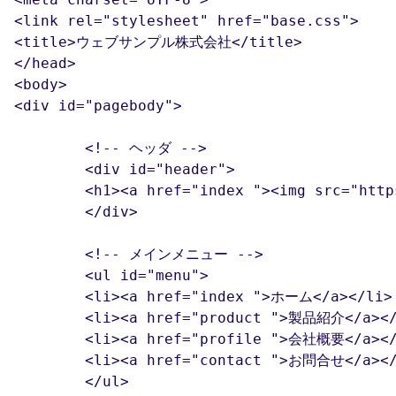
<link rel="stylesheet" href="base.css">

<title>ウェブサンプル株式会社</title>

</head>

<body>

<div id="pagebody">

	<!-- ヘッダ -->

	<div id="header">

	<h1><a href="index "><img src="https://www.htmq.com/wp-content/themes/htmq/htmq-images/logo.png" alt="ウェブサンプル株式会社"></a></h1>

	</div>

	<!-- メインメニュー -->

	<ul id="menu">

	<li><a href="index ">ホーム</a></li>

	<li><a href="product ">製品紹介</a></li>

	<li><a href="profile ">会社概要</a></li>

	<li><a href="contact ">お問合せ</a></li>

	</ul>
