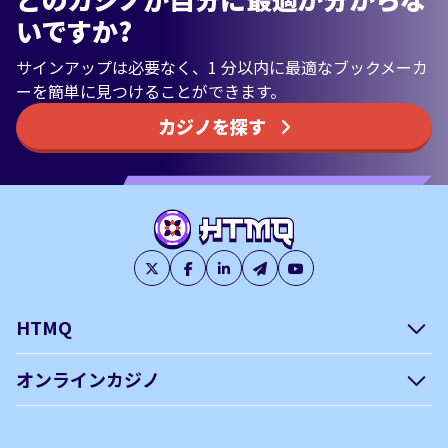
いですか?
サインアップは必要なく、1 分以内に最適なブックメーカ
ーを簡単に見つけることができます。
カジノを探す
HTMQ
会社概要
編集方針について –
オンラインカジノ
htmq.com
ベガウォレットが使えるオン
オンラインパチンコのおすす
プライバシーポリシー
利用規約
ラインカジノ
め徹底ガイド！