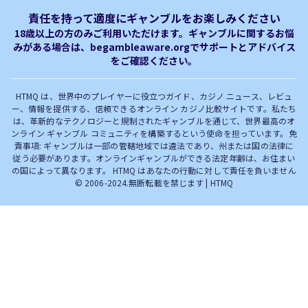
免責事項
オンラインカジノ フリースピ
Plinko｜プリンコとは？
責任を持って適度にギャンブルをお楽しみください
ン おすすめ
18歳以上の方のみご利用いただけます。ギャンブルに関するお悩
みがある場合は、begambleaware.orgでサポートとアドバイス
オンラインカジノ最新サイト
オンラインカジノボーナス
をご確認ください。
完全解説！
HTMQ は、世界中のプレイヤーに役立つガイド、カジノ ニュース、レビュ
ー、情報を提供する、信頼できるオンライン カジノ比較サイトです。私たち
は、革新的なテクノロジーと規制されたギャンブルを通じて、世界最高のオ
ンライン ギャンブル コミュニティを構築するという使命を担っています。免
責事項: ギャンブルは一部の管轄地域では違法であり、州または国の法律に
従う必要があります。オンラインギャンブルができる法定年齢は、お住まい
の国によって異なります。 HTMQ はあなたの行動に対して責任を負いません
© 2006-2024.無断転載を禁じます | HTMQ