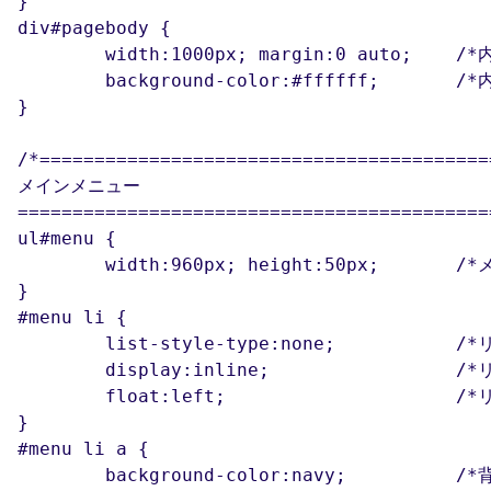
}

div#pagebody {

width:
	background-color:#ffffff;	/*内容全体の背景色*/

}

/*==========================================
メインメニュー

============================================
ul#menu {

	width:960px; height:50px; 	/*メインメニュー部分の幅と高さ*/

}

#menu li {

	list-style-type:none;		/*リストマーカー無しにする*/

	display:inline;			/*リスト項目をインライン表示にする*/

	float:left;			/*リスト項目を横に並べる*/

}

#menu li a {

	background-color:navy;		/*背景色*/
