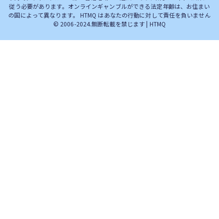
従う必要があります。オンラインギャンブルができる法定年齢は、お住まい
の国によって異なります。 HTMQ はあなたの行動に対して責任を負いません
© 2006-2024.無断転載を禁じます | HTMQ