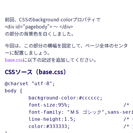
前回、CSSのbackground-colorプロパティで
<div id=”pagebody”> ～ </div>
の部分の背景色を白くしました。
今回は、この部分の横幅を固定して、ページ全体のセンタ
ーに配置しましょう。
base.css
に以下の記述を追加してください。
CSSソース（base.css）
@charset "utf-8";

body {

	background-color:#cccccc;		/*ページ全体の背景色*/

	font-size:95%;			/* フォントサイズを95%にする */

	font-family: "ＭＳ ゴシック",sans-serif;	/* フォントの種類をゴシック系にする */

	line-height:1.5;		/* 行の高さを1.5倍にする */

	color:#333333;			/* 文字色を濃い目のグレーにする */
