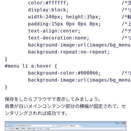
	color:#ffffff;			/*文字色*/

	display:block;			/*リンク部分をブロック表示にする*/

	width:240px; height:35px;	/*幅と高さ*/

	padding:15px 0px 0px 0px;	/*上パディング*/

	text-align:center;		/*テキストをセンター揃えにする*/

	text-decoration:none;		/*リンク部分を下線無しにする*/

	background-image:url(images/bg_menu1.png);	/*背景画像を指定*/

	background-repeat:no-repeat; 			/*背景画像を繰り返さない*/

}

#menu li a:hover {

	background-color:#000066; 	/*リンクにマウスが乗ったら背景色を変更する*/

	background-image:url(images/bg_menu2.png); 	/*リンクにマウスが乗ったら背景画像を変更する*/

}
保存をしたらブラウザで表示してみましょう。
背景が白いメインコンテンツ部分の横幅が固定されて、セ
ンタリングされれば成功です。