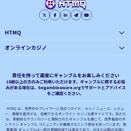
HTMQ
会社概要
編集方針について –
オンラインカジノ
htmq.com
ベガウォレットが使えるオン
オンラインパチンコのおすす
プライバシーポリシー
利用規約
ラインカジノ
め徹底ガイド！
免責事項
オンラインカジノ フリースピ
Plinko｜プリンコとは？
責任を持って適度にギャンブルをお楽しみください
ン おすすめ
18歳以上の方のみご利用いただけます。ギャンブルに関するお悩
みがある場合は、begambleaware.orgでサポートとアドバイス
オンラインカジノ最新サイト
オンラインカジノボーナス
をご確認ください。
完全解説！
HTMQ は、世界中のプレイヤーに役立つガイド、カジノ ニュース、レビュ
ー、情報を提供する、信頼できるオンライン カジノ比較サイトです。私たち
は、革新的なテクノロジーと規制されたギャンブルを通じて、世界最高のオ
ンライン ギャンブル コミュニティを構築するという使命を担っています。免
責事項: ギャンブルは一部の管轄地域では違法であり、州または国の法律に