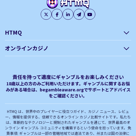
HTMQ
会社概要
編集方針について –
オンラインカジノ
htmq.com
ベガウォレットが使えるオン
オンラインパチンコのおすす
プライバシーポリシー
利用規約
ラインカジノ
め徹底ガイド！
免責事項
オンラインカジノ フリースピ
Plinko｜プリンコとは？
責任を持って適度にギャンブルをお楽しみください
ン おすすめ
18歳以上の方のみご利用いただけます。ギャンブルに関するお悩
みがある場合は、begambleaware.orgでサポートとアドバイス
オンラインカジノ最新サイト
オンラインカジノボーナス
をご確認ください。
完全解説！
HTMQ は、世界中のプレイヤーに役立つガイド、カジノ ニュース、レビュ
ー、情報を提供する、信頼できるオンライン カジノ比較サイトです。私たち
は、革新的なテクノロジーと規制されたギャンブルを通じて、世界最高のオ
ンライン ギャンブル コミュニティを構築するという使命を担っています。免
責事項: ギャンブルは一部の管轄地域では違法であり、州または国の法律に