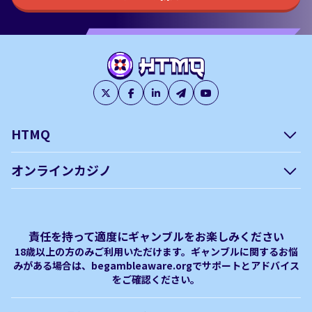
HTMQ
会社概要
編集方針について –
オンラインカジノ
htmq.com
ベガウォレットが使えるオン
オンラインパチンコのおすす
プライバシーポリシー
利用規約
ラインカジノ
め徹底ガイド！
免責事項
オンラインカジノ フリースピ
Plinko｜プリンコとは？
責任を持って適度にギャンブルをお楽しみください
ン おすすめ
18歳以上の方のみご利用いただけます。ギャンブルに関するお悩
みがある場合は、begambleaware.orgでサポートとアドバイス
オンラインカジノ最新サイト
オンラインカジノボーナス
をご確認ください。
完全解説！