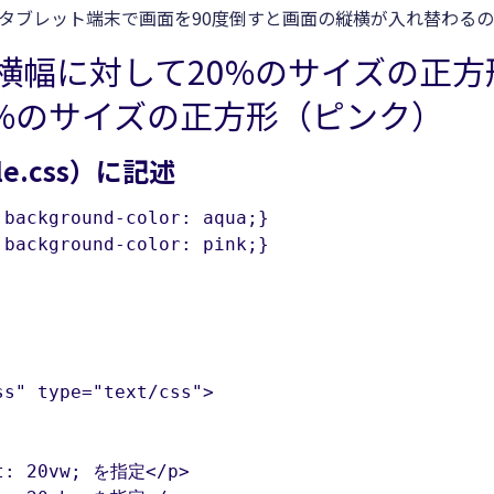
やタブレット端末で画面を90度倒すと画面の縦横が入れ替わる
横幅に対して20%のサイズの正
%のサイズの正方形（ピンク）
e.css）に記述
background-color: aqua;}

 background-color: pink;}
s" type="text/css">

t: 20vw; を指定</p>
