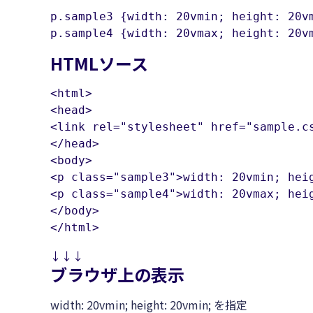
p.sample3 {width: 20vmin; height: 20vm
p.sample4 {width: 20vmax; height: 20v
HTMLソース
<html>

<head>

<link rel="stylesheet" href="sample.cs
</head>

<body>

<p class="sample3">width: 20vmin; hei
<p class="sample4">width: 20vmax; hei
</body>

</html>
↓↓↓
ブラウザ上の表示
width: 20vmin; height: 20vmin; を指定