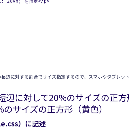
t: 20vh; を指定</p>

ートの長辺に対する割合でサイズ指定するので、スマホやタブレッ
短辺に対して20%のサイズの正
%のサイズの正方形（黄色）
e.css）に記述