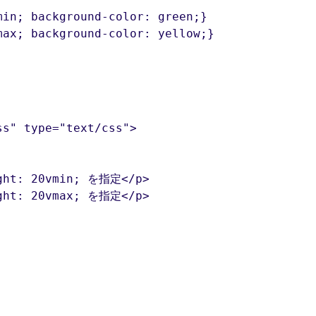
in; background-color: green;}

max; background-color: yellow;}
s" type="text/css">

ght: 20vmin; を指定</p>

ght: 20vmax; を指定</p>
