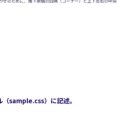
わせのために、版下原稿の四隅（コーナー）と上下左右の中央
。
ample.css）に記述。