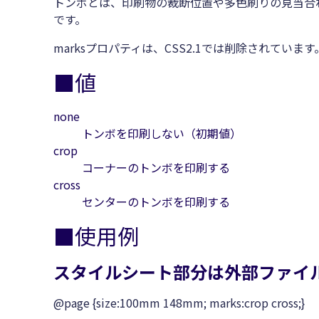
トンボとは、印刷物の裁断位置や多色刷りの見当合
です。
marksプロパティは、CSS2.1では削除されています
■値
none
トンボを印刷しない（初期値）
crop
コーナーのトンボを印刷する
cross
センターのトンボを印刷する
■使用例
スタイルシート部分は外部ファイル（s
@page {size:100mm 148mm; marks:crop cross;}