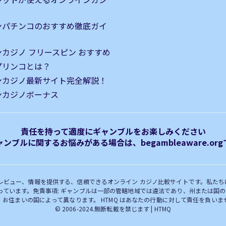
ンパチンコのおすすめ徹底ガイ
カジノ フリースピン おすすめ
｜プリンコとは？
ンカジノ最新サイト完全解説！
ンカジノボーナス
責任を持って適度にギャンブルをお楽しみください
ンブルに関するお悩みがある場合は、begambleaware.o
ス、レビュー、情報を提供する、信頼できるオンライン カジノ比較サイトです。私た
担っています。免責事項: ギャンブルは一部の管轄地域では違法であり、州または国
、お住まいの国によって異なります。 HTMQ はあなたの行動に対して責任を負いま
© 2006-2024.無断転載を禁じます | HTMQ