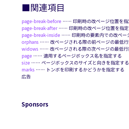
■関連項目
page-break-before
…… 印刷時の改ページ位置を指
page-break-after
…… 印刷時の改ページ位置を指定
page-break-inside
…… 印刷時の要素内での改ペー
orphans
…… 改ページされる際の前ページの最低行
widows
…… 改ページされる際の次ページの最低行
page
…… 適用するページボックス名を指定する
size
…… ページボックスのサイズと向きを指定する
marks
…… トンボを印刷するかどうかを指定する
広告
Sponsors