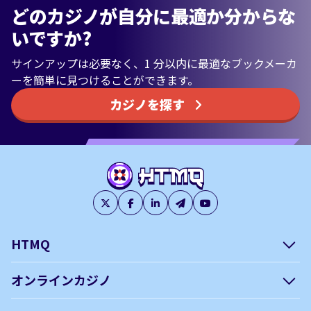
どのカジノが自分に最適か分からな
いですか?
サインアップは必要なく、1 分以内に最適なブックメーカ
ーを簡単に見つけることができます。
カジノを探す
HTMQ
会社概要
編集方針について –
オンラインカジノ
htmq.com
ベガウォレットが使えるオン
オンラインパチンコのおすす
プライバシーポリシー
利用規約