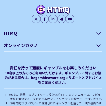
HTMQ
会社概要
編集方針について –
オンラインカジノ
htmq.com
ベガウォレットが使えるオン
オンラインパチンコのおすす
プライバシーポリシー
利用規約
ラインカジノ
め徹底ガイド！
免責事項
オンラインカジノ フリースピ
Plinko｜プリンコとは？
責任を持って適度にギャンブルをお楽しみください
ン おすすめ
18歳以上の方のみご利用いただけます。ギャンブルに関するお悩
みがある場合は、begambleaware.orgでサポートとアドバイス
オンラインカジノ最新サイト
オンラインカジノボーナス
をご確認ください。
完全解説！
HTMQ は、世界中のプレイヤーに役立つガイド、カジノ ニュース、レビュ
ー、情報を提供する、信頼できるオンライン カジノ比較サイトです。私たち
は、革新的なテクノロジーと規制されたギャンブルを通じて、世界最高のオ