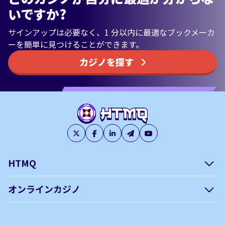
いですか?
サインアップは必要なく、1 分以内に最適なブックメーカ
ーを簡単に見つけることができます。
カジノを探す
HTMQ
会社概要
編集方針について –
オンラインカジノ
htmq.com
ベガウォレットが使えるオン
オンラインパチンコのおすす
プライバシーポリシー
利用規約
ラインカジノ
め徹底ガイド！