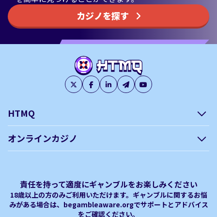
カジノを探す
HTMQ
会社概要
編集方針について –
オンラインカジノ
htmq.com
ベガウォレットが使えるオン
オンラインパチンコのおすす
プライバシーポリシー
利用規約
ラインカジノ
め徹底ガイド！
免責事項
オンラインカジノ フリースピ
Plinko｜プリンコとは？
責任を持って適度にギャンブルをお楽しみください
ン おすすめ
18歳以上の方のみご利用いただけます。ギャンブルに関するお悩
みがある場合は、begambleaware.orgでサポートとアドバイス
オンラインカジノ最新サイト
オンラインカジノボーナス
をご確認ください。