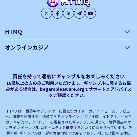
HTMQ
会社概要
編集方針について –
オンラインカジノ
htmq.com
ベガウォレットが使えるオン
オンラインパチンコのおすす
プライバシーポリシー
利用規約
ラインカジノ
め徹底ガイド！
免責事項
オンラインカジノ フリースピ
Plinko｜プリンコとは？
責任を持って適度にギャンブルをお楽しみください
ン おすすめ
18歳以上の方のみご利用いただけます。ギャンブルに関するお悩
みがある場合は、begambleaware.orgでサポートとアドバイス
オンラインカジノ最新サイト
オンラインカジノボーナス
をご確認ください。
完全解説！
HTMQ は、世界中のプレイヤーに役立つガイド、カジノ ニュース、レビュ
ー、情報を提供する、信頼できるオンライン カジノ比較サイトです。私たち
は、革新的なテクノロジーと規制されたギャンブルを通じて、世界最高のオ
ンライン ギャンブル コミュニティを構築するという使命を担っています。免
責事項: ギャンブルは一部の管轄地域では違法であり、州または国の法律に