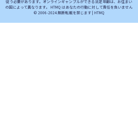
従う必要があります。オンラインギャンブルができる法定年齢は、お住まい
の国によって異なります。 HTMQ はあなたの行動に対して責任を負いません
© 2006-2024.無断転載を禁じます | HTMQ