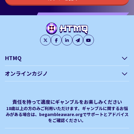
HTMQ
会社概要
編集方針について –
オンラインカジノ
htmq.com
ベガウォレットが使えるオン
オンラインパチンコのおすす
プライバシーポリシー
利用規約
ラインカジノ
め徹底ガイド！
免責事項
オンラインカジノ フリースピ
Plinko｜プリンコとは？
責任を持って適度にギャンブルをお楽しみください
ン おすすめ
18歳以上の方のみご利用いただけます。ギャンブルに関するお悩
みがある場合は、begambleaware.orgでサポートとアドバイス
オンラインカジノ最新サイト
オンラインカジノボーナス
をご確認ください。
完全解説！