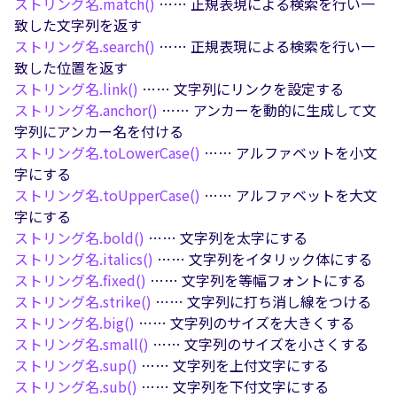
ストリング名.
match()
…… 正規表現による検索を行い一
致した文字列を返す
ストリング名.
search()
…… 正規表現による検索を行い一
致した位置を返す
ストリング名.
link()
…… 文字列にリンクを設定する
ストリング名.
anchor()
…… アンカーを動的に生成して文
字列にアンカー名を付ける
ストリング名.
toLowerCase()
…… アルファベットを小文
字にする
ストリング名.
toUpperCase()
…… アルファベットを大文
字にする
ストリング名.
bold()
…… 文字列を太字にする
ストリング名.
italics()
…… 文字列をイタリック体にする
ストリング名.
fixed()
…… 文字列を等幅フォントにする
ストリング名.
strike()
…… 文字列に打ち消し線をつける
ストリング名.
big()
…… 文字列のサイズを大きくする
ストリング名.
small()
…… 文字列のサイズを小さくする
ストリング名.
sup()
…… 文字列を上付文字にする
ストリング名.
sub()
…… 文字列を下付文字にする