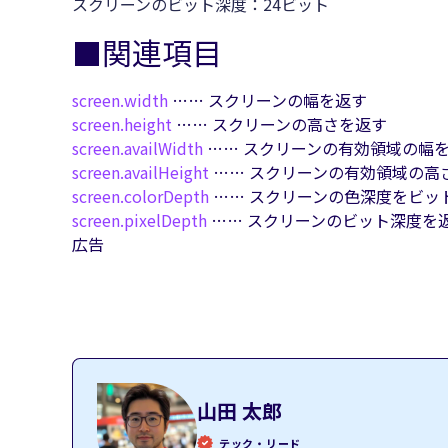
スクリーンのビット深度：24ビット
■関連項目
screen.
width
…… スクリーンの幅を返す
screen.
height
…… スクリーンの高さを返す
screen.
availWidth
…… スクリーンの有効領域の幅
screen.
availHeight
…… スクリーンの有効領域の高
screen.
colorDepth
…… スクリーンの色深度をビッ
screen.
pixelDepth
…… スクリーンのビット深度を
広告
山田 太郎
テック・リード