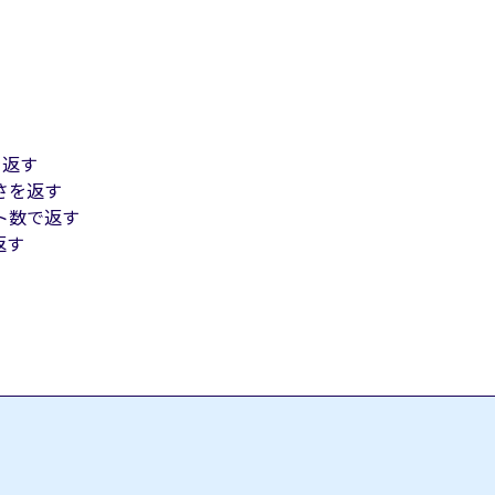
を返す
さを返す
ト数で返す
返す