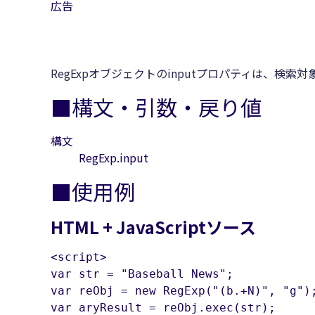
広告
RegExpオブジェクトのinputプロパティは、検
■構文・引数・戻り値
構文
RegExp.input
■使用例
HTML + JavaScriptソース
<script>

var str = "Baseball News";

var reObj = new RegExp("(b.+N)", "g");
var aryResult = reObj.exec(str);
