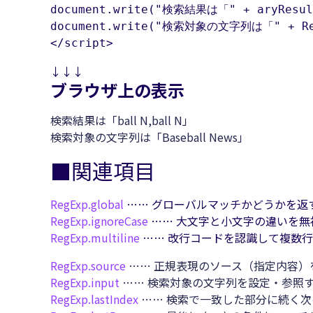
document.write("検索結果は「" + aryResult
document.write("検索対象の文字列は「" + RegE
</script>
↓↓↓
ブラウザ上の表示
検索結果は「ball N,ball N」
検索対象の文字列は「Baseball News」
■関連項目
RegExp.
global
…… グローバルマッチかどうかを返
RegExp.
ignoreCase
…… 大文字と小文字の違いを無
RegExp.
multiline
…… 改行コードを認識して複数
RegExp.
source
…… 正規表現のソース（指定内容）
RegExp.
input
…… 検索対象の文字列を設定・参照
RegExp.
lastIndex
…… 検索で一致した部分に続く