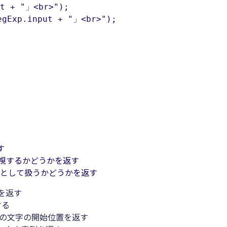
 + "」<br>");

xp.input + "」<br>");

す
視するかどうかを返す
行として扱うかどうかを返す
を返す
する
次の文字の開始位置を返す