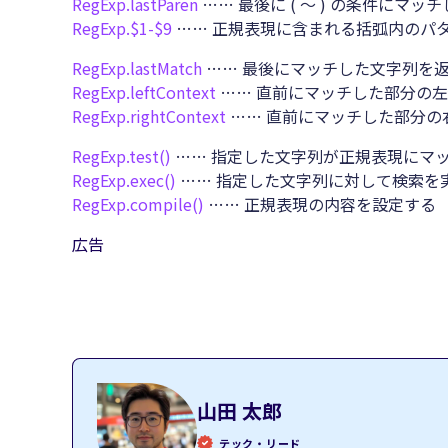
RegExp.
lastParen
…… 最後に ( ～ ) の条件にマ
RegExp.
$1-$9
…… 正規表現に含まれる括弧内のパ
RegExp.
lastMatch
…… 最後にマッチした文字列を
RegExp.
leftContext
…… 直前にマッチした部分の
RegExp.
rightContext
…… 直前にマッチした部分の
RegExp.
test()
…… 指定した文字列が正規表現にマ
RegExp.
exec()
…… 指定した文字列に対して検索を
RegExp.
compile()
…… 正規表現の内容を設定する
広告
山田 太郎
テック・リード