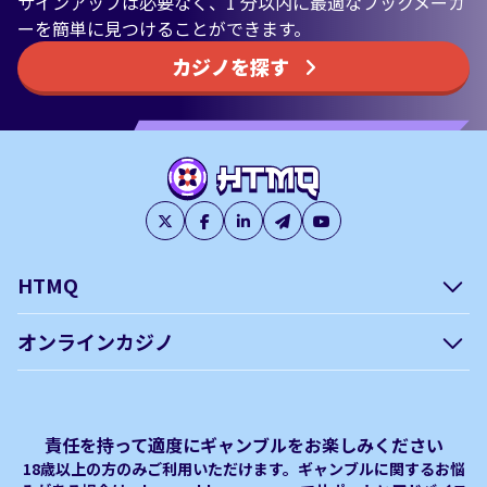
サインアップは必要なく、1 分以内に最適なブックメーカ
ーを簡単に見つけることができます。
カジノを探す
HTMQ
会社概要
編集方針について –
オンラインカジノ
htmq.com
ベガウォレットが使えるオン
オンラインパチンコのおすす
プライバシーポリシー
利用規約
ラインカジノ
め徹底ガイド！
免責事項
オンラインカジノ フリースピ
Plinko｜プリンコとは？
責任を持って適度にギャンブルをお楽しみください
ン おすすめ
18歳以上の方のみご利用いただけます。ギャンブルに関するお悩