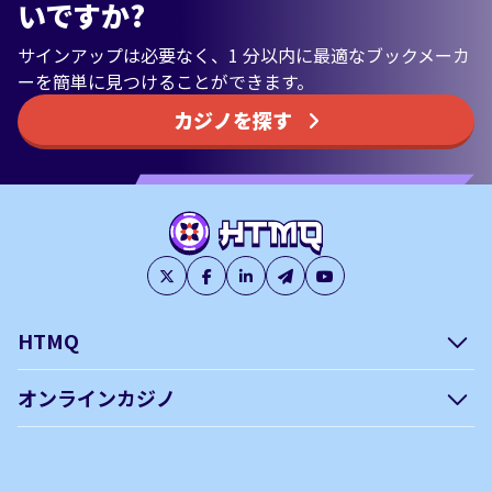
いですか?
サインアップは必要なく、1 分以内に最適なブックメーカ
ーを簡単に見つけることができます。
カジノを探す
HTMQ
会社概要
編集方針について –
オンラインカジノ
htmq.com
ベガウォレットが使えるオン
オンラインパチンコのおすす
プライバシーポリシー
利用規約
ラインカジノ
め徹底ガイド！
免責事項