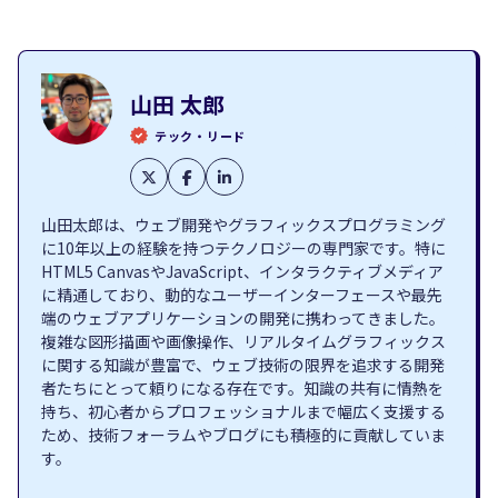
山田 太郎
テック・リード
山田太郎は、ウェブ開発やグラフィックスプログラミング
に10年以上の経験を持つテクノロジーの専門家です。特に
HTML5 CanvasやJavaScript、インタラクティブメディア
に精通しており、動的なユーザーインターフェースや最先
端のウェブアプリケーションの開発に携わってきました。
複雑な図形描画や画像操作、リアルタイムグラフィックス
に関する知識が豊富で、ウェブ技術の限界を追求する開発
者たちにとって頼りになる存在です。知識の共有に情熱を
持ち、初心者からプロフェッショナルまで幅広く支援する
ため、技術フォーラムやブログにも積極的に貢献していま
す。