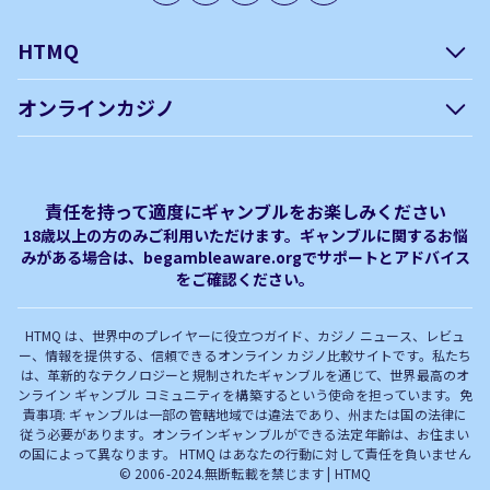
HTMQ
会社概要
編集方針について –
オンラインカジノ
htmq.com
ベガウォレットが使えるオン
オンラインパチンコのおすす
プライバシーポリシー
利用規約
ラインカジノ
め徹底ガイド！
免責事項
オンラインカジノ フリースピ
Plinko｜プリンコとは？
責任を持って適度にギャンブルをお楽しみください
ン おすすめ
18歳以上の方のみご利用いただけます。ギャンブルに関するお悩
みがある場合は、begambleaware.orgでサポートとアドバイス
オンラインカジノ最新サイト
オンラインカジノボーナス
をご確認ください。
完全解説！
HTMQ は、世界中のプレイヤーに役立つガイド、カジノ ニュース、レビュ
ー、情報を提供する、信頼できるオンライン カジノ比較サイトです。私たち
は、革新的なテクノロジーと規制されたギャンブルを通じて、世界最高のオ
ンライン ギャンブル コミュニティを構築するという使命を担っています。免
責事項: ギャンブルは一部の管轄地域では違法であり、州または国の法律に
従う必要があります。オンラインギャンブルができる法定年齢は、お住まい
の国によって異なります。 HTMQ はあなたの行動に対して責任を負いません
© 2006-2024.無断転載を禁じます | HTMQ