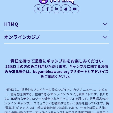
HTMQ
会社概要
編集方針について –
オンラインカジノ
htmq.com
ベガウォレットが使えるオン
オンラインパチンコのおすす
プライバシーポリシー
利用規約
ラインカジノ
め徹底ガイド！
免責事項
オンラインカジノ フリースピ
Plinko｜プリンコとは？
責任を持って適度にギャンブルをお楽しみください
ン おすすめ
18歳以上の方のみご利用いただけます。ギャンブルに関するお悩
みがある場合は、begambleaware.orgでサポートとアドバイス
オンラインカジノ最新サイト
オンラインカジノボーナス
をご確認ください。
完全解説！
HTMQ は、世界中のプレイヤーに役立つガイド、カジノ ニュース、レビュ
ー、情報を提供する、信頼できるオンライン カジノ比較サイトです。私たち
は、革新的なテクノロジーと規制されたギャンブルを通じて、世界最高のオ
ンライン ギャンブル コミュニティを構築するという使命を担っています。免
責事項: ギャンブルは一部の管轄地域では違法であり、州または国の法律に
従う必要があります。オンラインギャンブルができる法定年齢は、お住まい