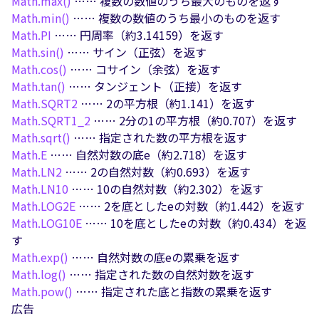
Math.
max()
…… 複数の数値のうち最大のものを返す
Math.
min()
…… 複数の数値のうち最小のものを返す
Math.
PI
…… 円周率（約3.14159）を返す
Math.
sin()
…… サイン（正弦）を返す
Math.
cos()
…… コサイン（余弦）を返す
Math.
tan()
…… タンジェント（正接）を返す
Math.
SQRT2
…… 2の平方根（約1.141）を返す
Math.
SQRT1_2
…… 2分の1の平方根（約0.707）を返す
Math.
sqrt()
…… 指定された数の平方根を返す
Math.
E
…… 自然対数の底e（約2.718）を返す
Math.
LN2
…… 2の自然対数（約0.693）を返す
Math.
LN10
…… 10の自然対数（約2.302）を返す
Math.
LOG2E
…… 2を底としたeの対数（約1.442）を返す
Math.
LOG10E
…… 10を底としたeの対数（約0.434）を返
す
Math.
exp()
…… 自然対数の底eの累乗を返す
Math.
log()
…… 指定された数の自然対数を返す
Math.
pow()
…… 指定された底と指数の累乗を返す
広告