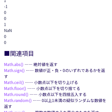
1
-1
0
0
1
NaN
0
0
■関連項目
Math.
abs()
…… 絶対値を返す
Math.
sign()
…… 数値が正・負・0のいずれであるかを返
す
Math.
ceil()
…… 小数点以下を切り上げる
Math.
floor()
…… 小数点以下を切り捨てる
Math.
round()
…… 小数点以下を四捨五入する
Math.
random()
…… 0以上1未満の疑似ランダムな数値を
返す