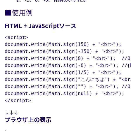
■使用例
HTML + JavaScriptソース
<script>

document.write(Math.sign(150) + "<br>");	//1

document.write(Math.sign(-150) + "<br>");	//-1

document.write(Math.sign(0) + "<br>");	//0

document.write(Math.sign(-0) + "<br>");	//仕様では-0

document.write(Math.sign(1/5) + "<br>");	//1

document.write(Math.sign("こんにちは") + "<br>");	/
document.write(Math.sign("") + "<br>");	//0

document.write(Math.sign(null) + "<br>");	//0

</script>
↓↓↓
ブラウザ上の表示