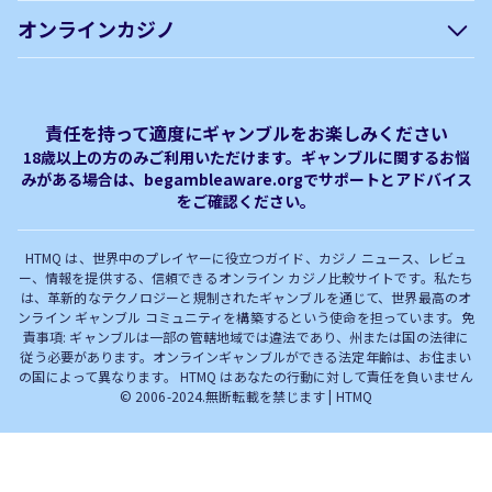
会社概要
編集方針について –
オンラインカジノ
htmq.com
ベガウォレットが使えるオン
オンラインパチンコのおすす
プライバシーポリシー
利用規約
ラインカジノ
め徹底ガイド！
免責事項
オンラインカジノ フリースピ
Plinko｜プリンコとは？
責任を持って適度にギャンブルをお楽しみください
ン おすすめ
18歳以上の方のみご利用いただけます。ギャンブルに関するお悩
みがある場合は、begambleaware.orgでサポートとアドバイス
オンラインカジノ最新サイト
オンラインカジノボーナス
をご確認ください。
完全解説！
HTMQ は、世界中のプレイヤーに役立つガイド、カジノ ニュース、レビュ
ー、情報を提供する、信頼できるオンライン カジノ比較サイトです。私たち
は、革新的なテクノロジーと規制されたギャンブルを通じて、世界最高のオ
ンライン ギャンブル コミュニティを構築するという使命を担っています。免
責事項: ギャンブルは一部の管轄地域では違法であり、州または国の法律に
従う必要があります。オンラインギャンブルができる法定年齢は、お住まい
の国によって異なります。 HTMQ はあなたの行動に対して責任を負いません
© 2006-2024.無断転載を禁じます | HTMQ