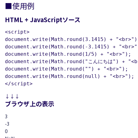
■使用例
HTML + JavaScriptソース
<script>

document.write(Math.round(3.1415) + "<br>");	//3
document.write(Math.round(-3.1415) + "<br>");	//
document.write(Math.round(1/5) + "<br>");	//1

document.write(Math.round("こんにちは") + "<br>");	
document.write(Math.round("") + "<br>");	//0

document.write(Math.round(null) + "<br>");	//0

</script>
↓↓↓
ブラウザ上の表示
3
-3
0