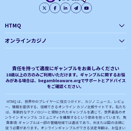
HTMQ
会社概要
編集方針について –
オンラインカジノ
htmq.com
ベガウォレットが使えるオン
オンラインパチンコのおすす
プライバシーポリシー
利用規約
ラインカジノ
め徹底ガイド！
免責事項
オンラインカジノ フリースピ
Plinko｜プリンコとは？
責任を持って適度にギャンブルをお楽しみください
ン おすすめ
18歳以上の方のみご利用いただけます。ギャンブルに関するお悩
みがある場合は、begambleaware.orgでサポートとアドバイス
オンラインカジノ最新サイト
オンラインカジノボーナス
をご確認ください。
完全解説！
HTMQ は、世界中のプレイヤーに役立つガイド、カジノ ニュース、レビュ
ー、情報を提供する、信頼できるオンライン カジノ比較サイトです。私たち
は、革新的なテクノロジーと規制されたギャンブルを通じて、世界最高のオ
ンライン ギャンブル コミュニティを構築するという使命を担っています。免
責事項: ギャンブルは一部の管轄地域では違法であり、州または国の法律に
従う必要があります。オンラインギャンブルができる法定年齢は、お住まい