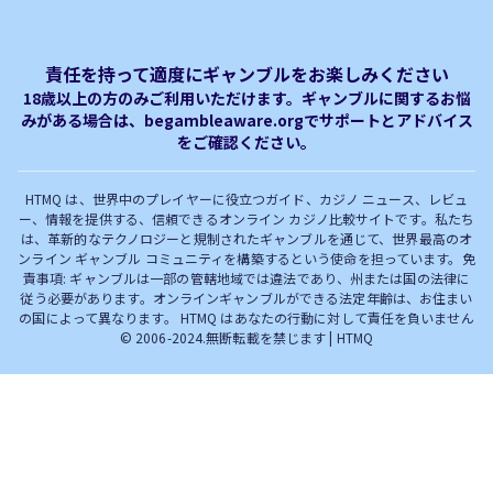
ベガウォレットが使えるオン
オンラインパチンコのおすす
プライバシーポリシー
利用規約
ラインカジノ
め徹底ガイド！
免責事項
オンラインカジノ フリースピ
Plinko｜プリンコとは？
責任を持って適度にギャンブルをお楽しみください
ン おすすめ
18歳以上の方のみご利用いただけます。ギャンブルに関するお悩
みがある場合は、begambleaware.orgでサポートとアドバイス
オンラインカジノ最新サイト
オンラインカジノボーナス
をご確認ください。
完全解説！
HTMQ は、世界中のプレイヤーに役立つガイド、カジノ ニュース、レビュ
ー、情報を提供する、信頼できるオンライン カジノ比較サイトです。私たち
は、革新的なテクノロジーと規制されたギャンブルを通じて、世界最高のオ
ンライン ギャンブル コミュニティを構築するという使命を担っています。免
責事項: ギャンブルは一部の管轄地域では違法であり、州または国の法律に
従う必要があります。オンラインギャンブルができる法定年齢は、お住まい
の国によって異なります。 HTMQ はあなたの行動に対して責任を負いません
© 2006-2024.無断転載を禁じます | HTMQ