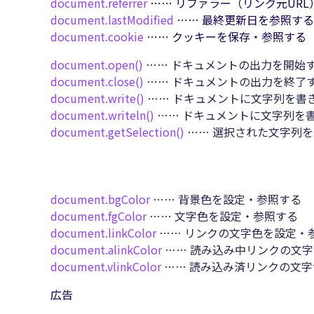
document.
referrer
…… リファラー（リンク元URL
document.
lastModified
…… 最終更新日を参照する
document.
cookie
…… クッキーを保存・参照する
document.
open()
…… ドキュメントの出力を開始
document.
close()
…… ドキュメントの出力を終了
document.
write()
…… ドキュメントに文字列を書
document.
writeln()
…… ドキュメントに文字列を
document.
getSelection()
…… 選択された文字列
document.
bgColor
…… 背景色を設定・参照する
document.
fgColor
…… 文字色を設定・参照する
document.
linkColor
…… リンクの文字色を設定・
document.
alinkColor
…… 読み込み中リンクの文
document.
vlinkColor
…… 読み込み済リンクの文
広告