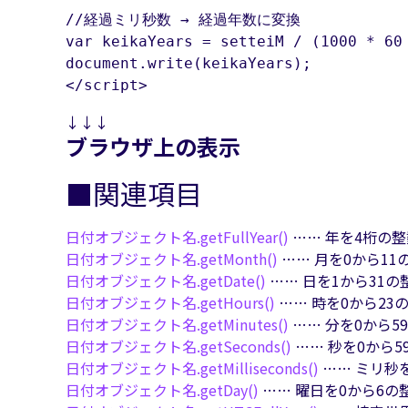
//経過ミリ秒数 → 経過年数に変換

var keikaYears = setteiM / (1000 * 60 
document.write(keikaYears);

</script>
↓↓↓
ブラウザ上の表示
■関連項目
日付オブジェクト名.
getFullYear()
…… 年を4桁の
日付オブジェクト名.
getMonth()
…… 月を0から1
日付オブジェクト名.
getDate()
…… 日を1から31
日付オブジェクト名.
getHours()
…… 時を0から23
日付オブジェクト名.
getMinutes()
…… 分を0から5
日付オブジェクト名.
getSeconds()
…… 秒を0から
日付オブジェクト名.
getMilliseconds()
…… ミリ秒
日付オブジェクト名.
getDay()
…… 曜日を0から6の