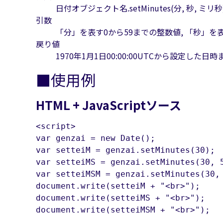
日付オブジェクト名.setMinutes(分, 秒, ミリ秒
引数
「分」を表す0から59までの整数値, 「秒」を
戻り値
1970年1月1日00:00:00UTCから設定した
■使用例
HTML + JavaScriptソース
<script>

var genzai = new Date();

var setteiM = genzai.setMinutes(30);

var setteiMS = genzai.setMinutes(30, 5
var setteiMSM = genzai.setMinutes(30, 
document.write(setteiM + "<br>");

document.write(setteiMS + "<br>");

document.write(setteiMSM + "<br>");
