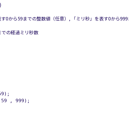
)
表す0から59までの整数値（任意）, 「ミリ秒」を表す0から99
日時までの経過ミリ秒数
9);

59 , 999);
