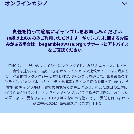
オンラインカジノ
htmq.com
ベガウォレットが使えるオン
オンラインパチンコのおすす
プライバシーポリシー
利用規約
ラインカジノ
め徹底ガイド！
免責事項
オンラインカジノ フリースピ
Plinko｜プリンコとは？
責任を持って適度にギャンブルをお楽しみください
ン おすすめ
18歳以上の方のみご利用いただけます。ギャンブルに関するお悩
みがある場合は、begambleaware.orgでサポートとアドバイス
オンラインカジノ最新サイト
オンラインカジノボーナス
をご確認ください。
完全解説！
HTMQ は、世界中のプレイヤーに役立つガイド、カジノ ニュース、レビュ
ー、情報を提供する、信頼できるオンライン カジノ比較サイトです。私たち
は、革新的なテクノロジーと規制されたギャンブルを通じて、世界最高のオ
ンライン ギャンブル コミュニティを構築するという使命を担っています。免
責事項: ギャンブルは一部の管轄地域では違法であり、州または国の法律に
従う必要があります。オンラインギャンブルができる法定年齢は、お住まい
の国によって異なります。 HTMQ はあなたの行動に対して責任を負いません
© 2006-2024.無断転載を禁じます | HTMQ