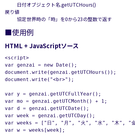
日付オブジェクト名.getUTCHours()
戻り値
協定世界時の「時」を0から23の整数で返す
■使用例
HTML + JavaScriptソース
<script>

var genzai = new Date();

document.write(genzai.getUTCHours());

document.write("<br>");

var y = genzai.getUTCFullYear();

var mo = genzai.getUTCMonth() + 1;

var d = genzai.getUTCDate();

var week = genzai.getUTCDay();

var weeks = ["日", "月", "火", "水", "木", "金
var w = weeks[week];
