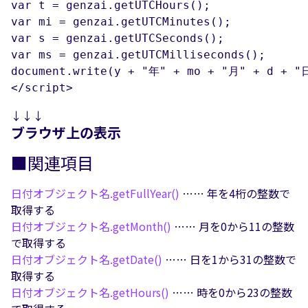
var t = genzai.getUTCHours();

var mi = genzai.getUTCMinutes();

var s = genzai.getUTCSeconds();

var ms = genzai.getUTCMilliseconds();

document.write(y + "年" + mo + "月" + d + 
</script>
↓↓↓
ブラウザ上の表示
■関連項目
日付オブジェクト名.
getFullYear()
…… 年を4桁の整数で
取得する
日付オブジェクト名.
getMonth()
…… 月を0から11の整数
で取得する
日付オブジェクト名.
getDate()
…… 日を1から31の整数で
取得する
日付オブジェクト名.
getHours()
…… 時を0から23の整数