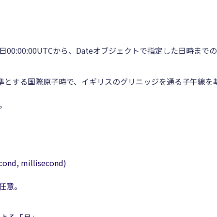
月1日00:00:00UTCから、Dateオブジェクトで指定した日時
準とする国際原子時で、イギリスのグリニッジを通る子午線を
。
cond, millisecond)
は任意。