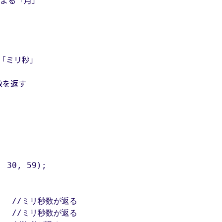
値による「月」
」
よる「ミリ秒」
秒数を返す
 30, 59);
