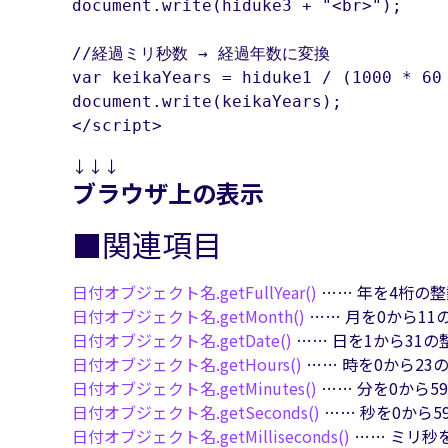
document.write(hiduke3 + "<br>");	//NaNが返る

//経過ミリ秒数 → 経過年数に変換

var keikaYears = hiduke1 / (1000 * 60 
document.write(keikaYears);

</script>
↓↓↓
ブラウザ上の表示
■関連項目
日付オブジェクト名.
getFullYear()
…… 年を4桁の
日付オブジェクト名.
getMonth()
…… 月を0から1
日付オブジェクト名.
getDate()
…… 日を1から31
日付オブジェクト名.
getHours()
…… 時を0から23
日付オブジェクト名.
getMinutes()
…… 分を0から5
日付オブジェクト名.
getSeconds()
…… 秒を0から
日付オブジェクト名.
getMilliseconds()
…… ミリ秒