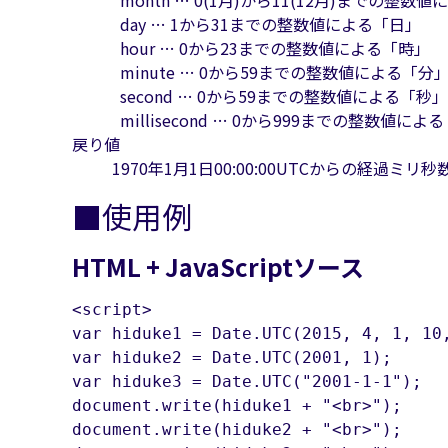
month … 0(1月)から11(12月)までの整数
day … 1から31までの整数値による「日」
hour … 0から23までの整数値による「時」
minute … 0から59までの整数値による「分
second … 0から59までの整数値による「秒」
millisecond … 0から999までの整数値に
戻り値
1970年1月1日00:00:00UTCからの経過ミリ
■使用例
HTML + JavaScriptソース
<script>

var hiduke1 = Date.UTC(2015, 4, 1, 10,
var hiduke2 = Date.UTC(2001, 1);

var hiduke3 = Date.UTC("2001-1-1");

document.write(hiduke1 + "<br>");	//ミリ秒数が返る

document.write(hiduke2 + "<br>");	//ミリ秒数が返る
