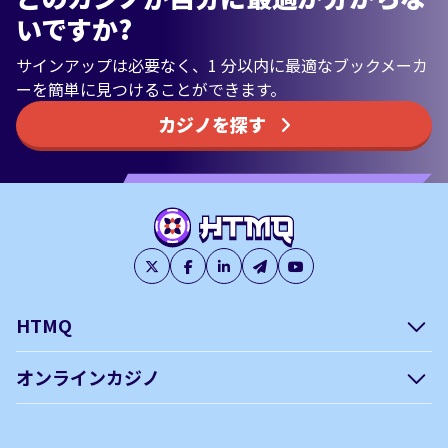
いですか?
サインアップは必要なく、1 分以内に最適なブックメーカ
ーを簡単に見つけることができます。
カジノを探す
HTMQ
会社概要
編集方針について –
オンラインカジノ
htmq.com
ベガウォレットが使えるオン
オンラインパチンコのおすす
プライバシーポリシー
利用規約
ラインカジノ
め徹底ガイド！