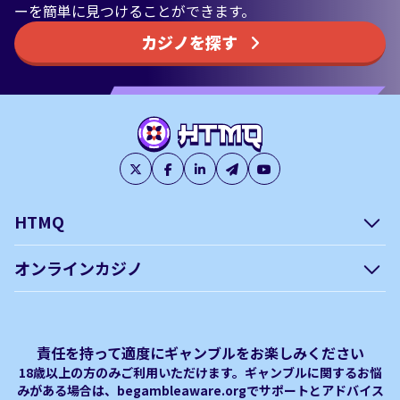
ーを簡単に見つけることができます。
カジノを探す
HTMQ
会社概要
編集方針について –
オンラインカジノ
htmq.com
ベガウォレットが使えるオン
オンラインパチンコのおすす
プライバシーポリシー
利用規約
ラインカジノ
め徹底ガイド！
免責事項
オンラインカジノ フリースピ
Plinko｜プリンコとは？
責任を持って適度にギャンブルをお楽しみください
ン おすすめ
18歳以上の方のみご利用いただけます。ギャンブルに関するお悩
みがある場合は、begambleaware.orgでサポートとアドバイス
オンラインカジノ最新サイト
オンラインカジノボーナス