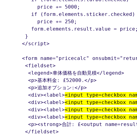
     price += 5000;

   if (form.elements.sticker.checked)

     price += 250;

   form.elements.result.value = price;
 }

</script>

<form name="pricecalc" onsubmit="retur
 <fieldset>

  <legend>車体価格を自動見積</legend>

  <p>基本料金: £52000.</p>

  <p>追加オプション:</p>

  <div><label>
<input type=checkbox na
  <div><label>
<input type=checkbox na
  <div><label>
<input type=checkbox na
  <div><label>
<input type=checkbox na
  <p><strong>合計: £<output name=result
 </fieldset>
