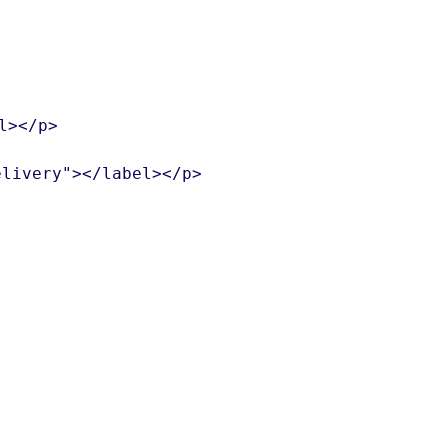
</p>

ivery"></label></p>
