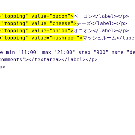
="topping" value="bacon">
ベーコン</label></p>

="topping" value="cheese">
チーズ</label></p>

="topping" value="onion">
オニオン</label></p>

="topping" value="mushroom">
マッシュルーム</label>
min="11:00" max="21:00" step="900" name="del
mments"></textarea></label></p>

>
