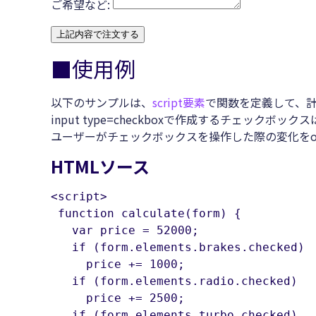
ご希望など:
上記内容で注文する
■使用例
以下のサンプルは、
script要素
で関数を定義して、
input type=checkboxで作成するチェック
ユーザーがチェックボックスを操作した際の変化をon
HTMLソース
<script>

 function calculate(form) {

   var price = 52000;

   if (form.elements.brakes.checked)

     price += 1000;

   if (form.elements.radio.checked)

     price += 2500;

   if (form.elements.turbo.checked)
