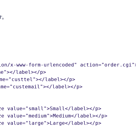
す。
on/x-www-form-urlencoded" action="order.cgi">
"></label></p>

e="custtel"></label></p>

e="custemail"></label></p>

e value="small">Small</label></p>

e value="medium">Medium</label></p>

e value="large">Large</label></p>
