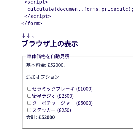
 <script>

  calculate(document.forms.pricecalc);
 </script>

</form>
↓↓↓
ブラウザ上の表示
車体価格を自動見積
基本料金: £52000.
追加オプション:
セラミックブレーキ (£1000)
衛星ラジオ (£2500)
ターボチャージャー (£5000)
ステッカー (£250)
合計: £
52000