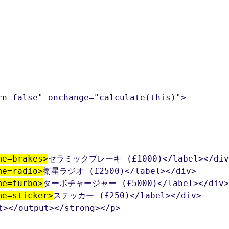


n false" onchange="calculate(this)">

me=brakes>
セラミックブレーキ (£1000)</label></div>
me=radio>
衛星ラジオ (£2500)</label></div>

me=turbo>
ターボチャージャー (£5000)</label></div>

me=sticker>
ステッカー (£250)</label></div>

></output></strong></p>
