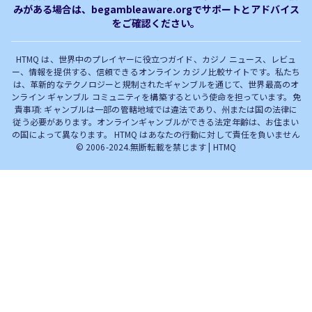
みがある場合は、begambleaware.orgでサポートとアドバイス
オンラインカジノ最新サイト
オンラインカジノボーナス
をご確認ください。
完全解説！
HTMQ は、世界中のプレイヤーに役立つガイド、カジノ ニュース、レビュ
ー、情報を提供する、信頼できるオンライン カジノ比較サイトです。私たち
は、革新的なテクノロジーと規制されたギャンブルを通じて、世界最高のオ
ンライン ギャンブル コミュニティを構築するという使命を担っています。免
責事項: ギャンブルは一部の管轄地域では違法であり、州または国の法律に
従う必要があります。オンラインギャンブルができる法定年齢は、お住まい
の国によって異なります。 HTMQ はあなたの行動に対して責任を負いません
© 2006-2024.無断転載を禁じます | HTMQ