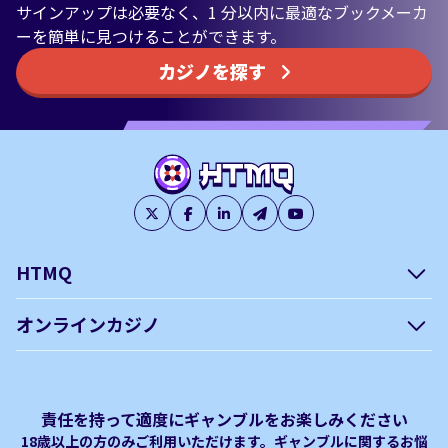
サインアップは必要なく、1 分以内に最適なブックメーカ
ーを簡単に見つけることができます。
カジノを探す
HTMQ
会社概要
編集方針について –
オンラインカジノ
htmq.com
ベガウォレットが使えるオン
オンラインパチンコのおすす
プライバシーポリシー
利用規約
ラインカジノ
め徹底ガイド！
免責事項
オンラインカジノ フリースピ
Plinko｜プリンコとは？
責任を持って適度にギャンブルをお楽しみください
ン おすすめ
18歳以上の方のみご利用いただけます。ギャンブルに関するお悩