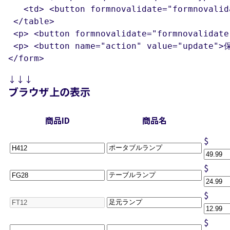
   <td> <button formnovalidate="formnovalid
 </table>

 <p> <button formnovalidate="formnovalidate
 <p> <button name="action" value="update">保
</form>
↓↓↓
ブラウザ上の表示
商品ID
商品名
$
$
$
$