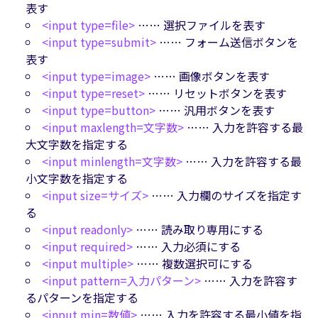
表す
<input type=file>
…… 選択ファイルを表す
<input type=submit>
…… フォーム送信ボタンを
表す
<input type=image>
…… 画像ボタンを表す
<input type=reset>
…… リセットボタンを表す
<input type=button>
…… 汎用ボタンを表す
<input maxlength=文字数>
…… 入力を許容する最
大文字数を指定する
<input minlength=文字数>
…… 入力を許容する最
小文字数を指定する
<input size=サイズ>
…… 入力欄のサイズを指定す
る
<input readonly>
…… 読み取り専用にする
<input required>
…… 入力必須にする
<input multiple>
…… 複数選択可にする
<input pattern=入力パターン>
…… 入力を許容す
るパターンを指定する
<input min=数値>
…… 入力を許容する最小値を指