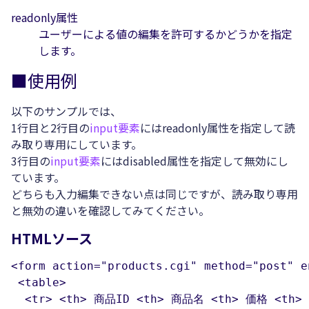
readonly属性
ユーザーによる値の編集を許可するかどうかを指定
します。
■使用例
以下のサンプルでは、
1行目と2行目の
input要素
にはreadonly属性を指定して読
み取り専用にしています。
3行目の
input要素
にはdisabled属性を指定して無効にし
ています。
どちらも入力編集できない点は同じですが、読み取り専用
と無効の違いを確認してみてください。
HTMLソース
<form action="products.cgi" method="post" e
 <table>

  <tr> <th> 商品ID <th> 商品名 <th> 価格 <th> 