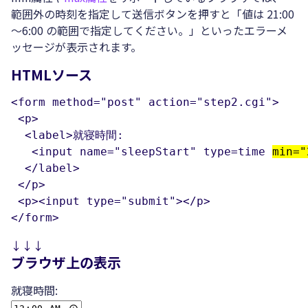
範囲外の時刻を指定して送信ボタンを押すと
値は 21:00
～6:00 の範囲で指定してください。
といったエラーメ
ッセージが表示されます。
HTMLソース
<form method="post" action="step2.cgi">

 <p>

  <label>就寝時間:

   <input name="sleepStart" type=time 
min="
  </label>

 </p>

 <p><input type="submit"></p>

</form>
↓↓↓
ブラウザ上の表示
就寝時間: