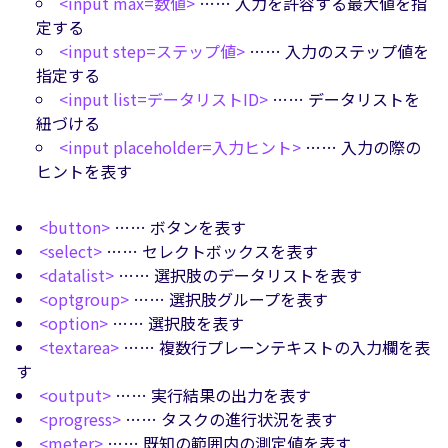
<input max=数値>
…… 入力を許容する最大値を指
定する
<input step=ステップ値>
…… 入力のステップ値を
指定する
<input list=データリストID>
…… データリストを
紐づける
<input placeholder=入力ヒント>
…… 入力の際の
ヒントを表す
<button>
…… ボタンを表す
<select>
…… セレクトボックスを表す
<datalist>
…… 選択肢のデータリストを表す
<optgroup>
…… 選択肢グループを表す
<option>
…… 選択肢を表す
<textarea>
…… 複数行プレーンテキストの入力欄を表
す
<output>
…… 実行結果の出力を表す
<progress>
…… タスクの進行状況を表す
<meter>
…… 既知の範囲内の測定値を表す