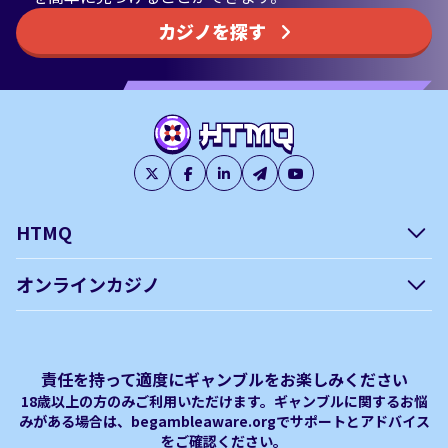
カジノを探す
HTMQ
会社概要
編集方針について –
オンラインカジノ
htmq.com
ベガウォレットが使えるオン
オンラインパチンコのおすす
プライバシーポリシー
利用規約
ラインカジノ
め徹底ガイド！
免責事項
オンラインカジノ フリースピ
Plinko｜プリンコとは？
責任を持って適度にギャンブルをお楽しみください
ン おすすめ
18歳以上の方のみご利用いただけます。ギャンブルに関するお悩
みがある場合は、begambleaware.orgでサポートとアドバイス
オンラインカジノ最新サイト
オンラインカジノボーナス
をご確認ください。