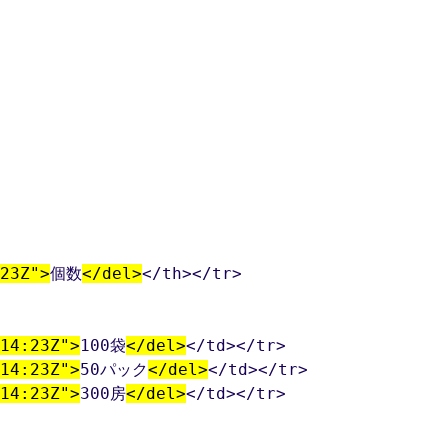
23Z">
個数
</del>
</th></tr>

14:23Z">
100袋
</del>
</td></tr>

14:23Z">
50パック
</del>
</td></tr>

14:23Z">
300房
</del>
</td></tr>
