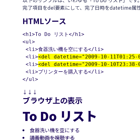
以下のサンプルは、いわゆる「To Do リスト」です
完了項目をdel要素にして、完了日時をdatetime
HTMLソース
<h1>To Do リスト</h1>

<ul>

 <li>食器洗い機を空にする</li>

 <li>
<del datetime="2009-10-11T01:25-
 <li>
<del datetime="2009-10-10T23:38-
 <li>プリンターを購入する</li>

</ul>
↓↓↓
ブラウザ上の表示
To Do リスト
食器洗い機を空にする
講義動画を視聴する