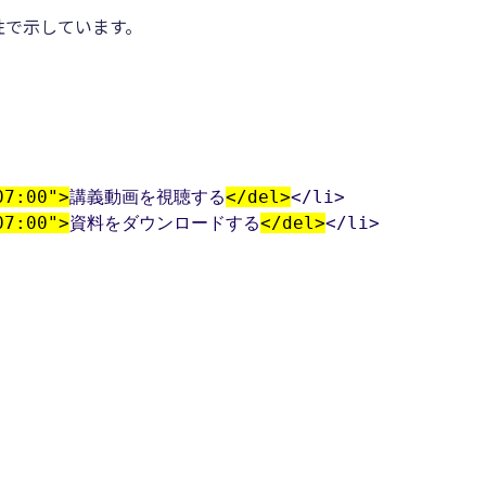
。
属性で示しています。
07:00">
講義動画を視聴する
</del>
</li>

07:00">
資料をダウンロードする
</del>
</li>
