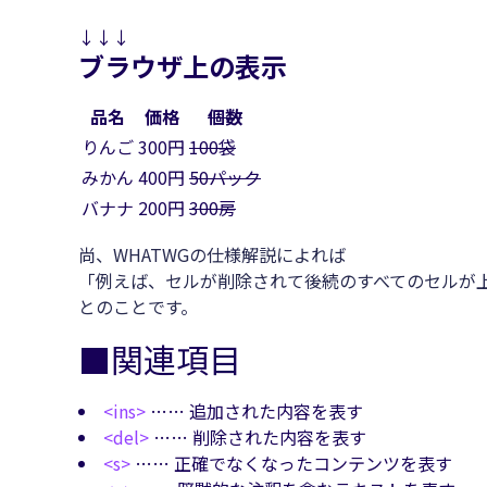
↓↓↓
ブラウザ上の表示
品名
価格
個数
りんご
300円
100袋
みかん
400円
50パック
バナナ
200円
300房
尚、WHATWGの仕様解説によれば
例えば、セルが削除されて後続のすべてのセルが
とのことです。
■関連項目
<ins>
…… 追加された内容を表す
<del>
…… 削除された内容を表す
<s>
…… 正確でなくなったコンテンツを表す