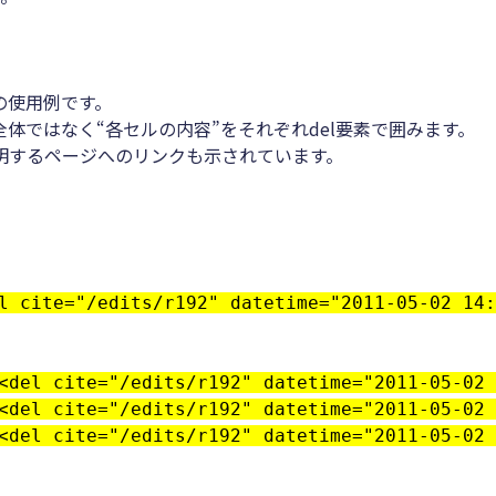
の使用例です。
体ではなく“各セルの内容”をそれぞれdel要素で囲みます。
明するページへのリンクも示されています。
l cite="/edits/r192" datetime="2011-05-02 14:
<del cite="/edits/r192" datetime="2011-05-02 
<del cite="/edits/r192" datetime="2011-05-02 
<del cite="/edits/r192" datetime="2011-05-02 