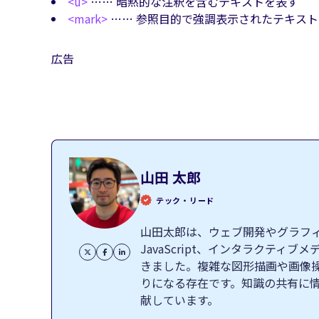
<u>
…… 暗黙的な注釈を含むテキストを表す
<mark>
…… 参照目的で強調表示されたテキス
広告
山田 太郎
テック・リード
山田太郎は、ウェブ開発やグラフィッ
JavaScript、インタラクテ
きました。複雑な図形描画や画像
りになる存在です。知識の共有に
献しています。