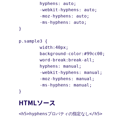
	hyphens: auto;

	-webkit-hyphens: auto;

	-moz-hyphens: auto;

	-ms-hyphens: auto;

}

p.sample3 {

	width:40px;

	background-color:#99cc00;

	word-break:break-all;

	hyphens: manual;

	-webkit-hyphens: manual;

	-moz-hyphens: manual;

	-ms-hyphens: manual;

}
HTMLソース
<h5>hyphensプロパティの指定なし</h5>
