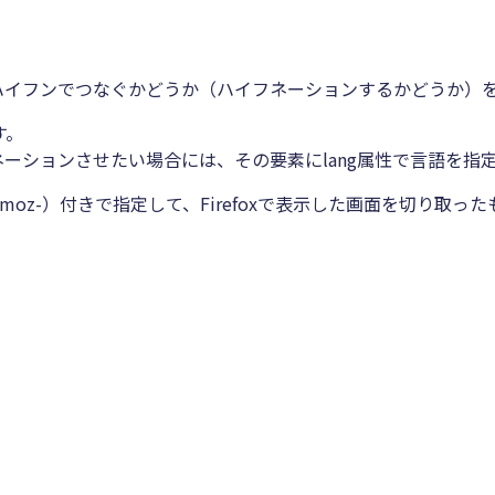
際にハイフンでつなぐかどうか（ハイフネーションするかどうか）
す。
フネーションさせたい場合には、その要素にlang属性で言語を
ックス（-moz-）付きで指定して、Firefoxで表示した画面を切り取っ