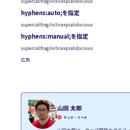
supercalifragilisticexpialidocious
hyphens:auto;を指定
supercalifragilisticexpialidocious
hyphens:manual;を指定
sup­ercali­fragi­listic­expialidocious
広告
山田 太郎
テック・リード