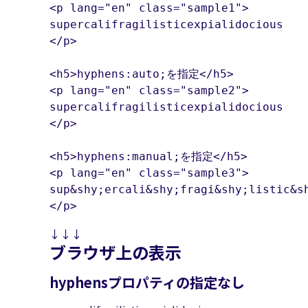
<p lang="en" class="sample1">

supercalifragilisticexpialidocious

</p>

<h5>hyphens:auto;を指定</h5>

<p lang="en" class="sample2">

supercalifragilisticexpialidocious

</p>

<h5>hyphens:manual;を指定</h5>

<p lang="en" class="sample3">

sup&shy;ercali&shy;fragi&shy;listic&sh
</p>
↓↓↓
ブラウザ上の表示
hyphensプロパティの指定なし