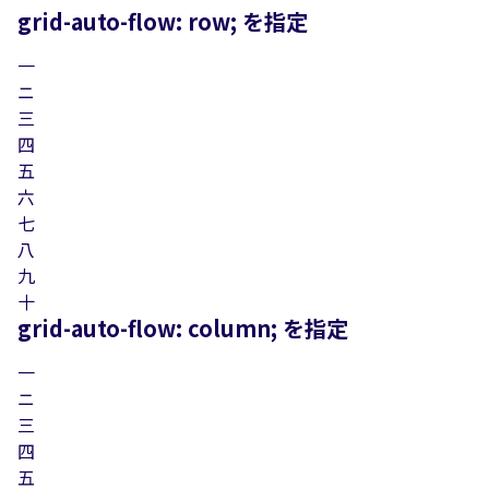
grid-auto-flow: row; を指定
一
ニ
三
四
五
六
七
八
九
十
grid-auto-flow: column; を指定
一
ニ
三
四
五