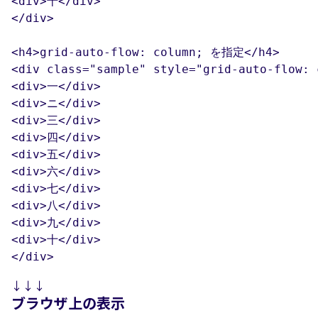
<div>十</div>

</div>

<h4>grid-auto-flow: column; を指定</h4>

<div class="sample" style="grid-auto-flow: c
<div>一</div>

<div>ニ</div>

<div>三</div>

<div>四</div>

<div>五</div>

<div>六</div>

<div>七</div>

<div>八</div>

<div>九</div>

<div>十</div>

</div>
↓↓↓
ブラウザ上の表示