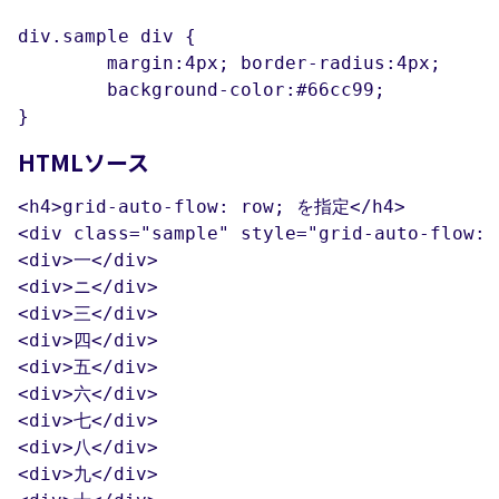
div.sample div {

	margin:4px; border-radius:4px;

	background-color:#66cc99;

}
HTMLソース
<h4>grid-auto-flow: row; を指定</h4>

<div class="sample" style="grid-auto-flow: r
<div>一</div>

<div>ニ</div>

<div>三</div>

<div>四</div>

<div>五</div>

<div>六</div>

<div>七</div>

<div>八</div>

<div>九</div>
