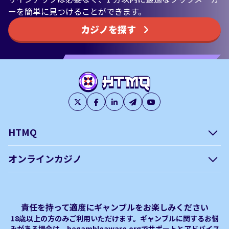
ーを簡単に見つけることができます。
カジノを探す
HTMQ
会社概要
編集方針について –
オンラインカジノ
htmq.com
ベガウォレットが使えるオン
オンラインパチンコのおすす
プライバシーポリシー
利用規約
ラインカジノ
め徹底ガイド！
免責事項
オンラインカジノ フリースピ
Plinko｜プリンコとは？
責任を持って適度にギャンブルをお楽しみください
ン おすすめ
18歳以上の方のみご利用いただけます。ギャンブルに関するお悩
みがある場合は、begambleaware.orgでサポートとアドバイス