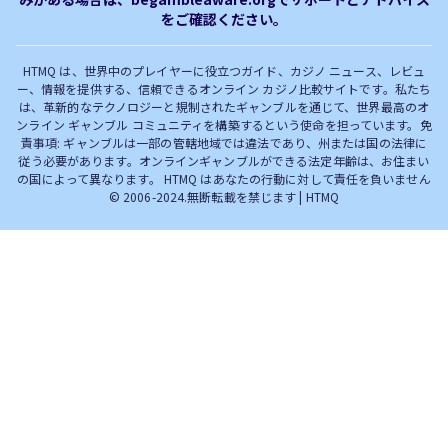
オンラインカジノ最新サイト
オンラインカジノボーナス
をご確認ください。
完全解説！
HTMQ は、世界中のプレイヤーに役立つガイド、カジノ ニュース、レビュ
ー、情報を提供する、信頼できるオンライン カジノ比較サイトです。私たち
は、革新的なテクノロジーと規制されたギャンブルを通じて、世界最高のオ
ンライン ギャンブル コミュニティを構築するという使命を担っています。免
責事項: ギャンブルは一部の管轄地域では違法であり、州または国の法律に
従う必要があります。オンラインギャンブルができる法定年齢は、お住まい
の国によって異なります。 HTMQ はあなたの行動に対して責任を負いません
© 2006-2024.無断転載を禁じます | HTMQ