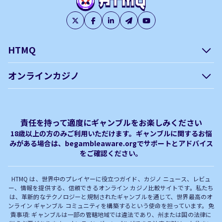
HTMQ
会社概要
編集方針について –
オンラインカジノ
htmq.com
ベガウォレットが使えるオン
オンラインパチンコのおすす
プライバシーポリシー
利用規約
ラインカジノ
め徹底ガイド！
免責事項
オンラインカジノ フリースピ
Plinko｜プリンコとは？
責任を持って適度にギャンブルをお楽しみください
ン おすすめ
18歳以上の方のみご利用いただけます。ギャンブルに関するお悩
みがある場合は、begambleaware.orgでサポートとアドバイス
オンラインカジノ最新サイト
オンラインカジノボーナス
をご確認ください。
完全解説！
HTMQ は、世界中のプレイヤーに役立つガイド、カジノ ニュース、レビュ
ー、情報を提供する、信頼できるオンライン カジノ比較サイトです。私たち
は、革新的なテクノロジーと規制されたギャンブルを通じて、世界最高のオ
ンライン ギャンブル コミュニティを構築するという使命を担っています。免
責事項: ギャンブルは一部の管轄地域では違法であり、州または国の法律に