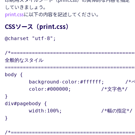
していきましょう。
print.css
に以下の内容を記述してください。
CSSソース（print.css）
@charset "utf-8";

/*==========================================
全般的なスタイル

============================================
body {

	background-color:#ffffff;	/*ページ全体の背景色*/

	color:#000000; 		/*文字色*/

}

div#pagebody {

	width:100%;		/*幅の指定*/

}

/*==========================================