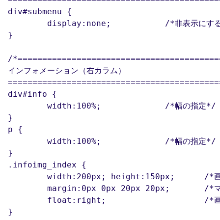
div#submenu {

	display:none;		/*非表示にする*/

}

/*==========================================
インフォメーション（右カラム）

============================================
div#info {

	width:100%;		/*幅の指定*/

}

p {

	width:100%;		/*幅の指定*/

}

.infoimg_index {

	width:200px; height:150px;	/*画像の表示サイズを指定*/

	margin:0px 0px 20px 20px;	/*マージン*/

	float:right;			/*画像を右寄せにする*/

}
