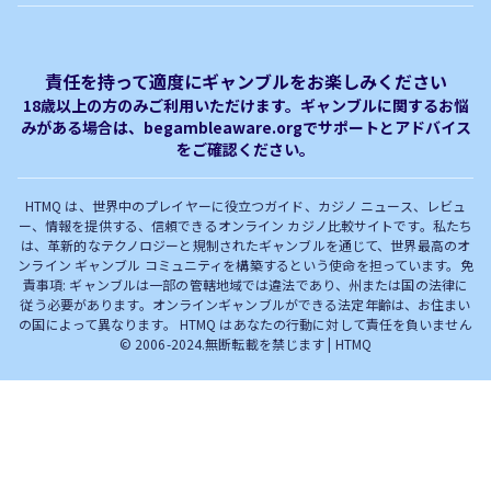
ベガウォレットが使えるオン
オンラインパチンコのおすす
プライバシーポリシー
利用規約
ラインカジノ
め徹底ガイド！
免責事項
オンラインカジノ フリースピ
Plinko｜プリンコとは？
責任を持って適度にギャンブルをお楽しみください
ン おすすめ
18歳以上の方のみご利用いただけます。ギャンブルに関するお悩
みがある場合は、begambleaware.orgでサポートとアドバイス
オンラインカジノ最新サイト
オンラインカジノボーナス
をご確認ください。
完全解説！
HTMQ は、世界中のプレイヤーに役立つガイド、カジノ ニュース、レビュ
ー、情報を提供する、信頼できるオンライン カジノ比較サイトです。私たち
は、革新的なテクノロジーと規制されたギャンブルを通じて、世界最高のオ
ンライン ギャンブル コミュニティを構築するという使命を担っています。免
責事項: ギャンブルは一部の管轄地域では違法であり、州または国の法律に
従う必要があります。オンラインギャンブルができる法定年齢は、お住まい
の国によって異なります。 HTMQ はあなたの行動に対して責任を負いません
© 2006-2024.無断転載を禁じます | HTMQ