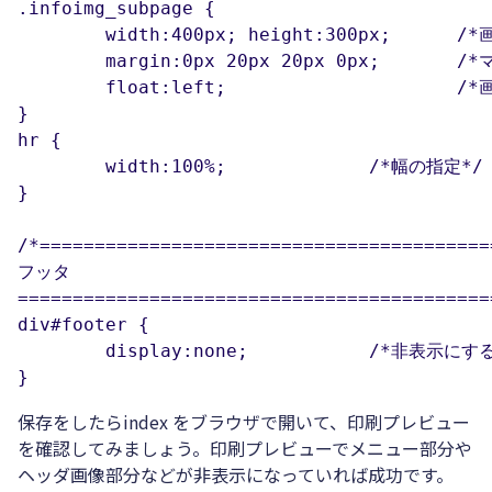
.infoimg_subpage {

	width:400px; height:300px;	/*画像の表示サイズを指定*/

	margin:0px 20px 20px 0px;	/*マージン*/

	float:left;			/*画像を左寄せにする*/

}

hr {

	width:100%;		/*幅の指定*/

}

/*==========================================
フッタ

============================================
div#footer {

	display:none;		/*非表示にする*/

}
保存をしたらindex をブラウザで開いて、印刷プレビュー
を確認してみましょう。印刷プレビューでメニュー部分や
ヘッダ画像部分などが非表示になっていれば成功です。