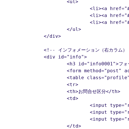
		<ul>

			<li><a href="#info0001">フォームからのお問合せ</a></li>

			<li><a href="#info0002">メールでのお問合せ</a></li>

			<li><a href="#info0003">お電話でのお問合せ</a></li>

		</ul>

	</div>

	<!-- インフォメーション（右カラム） -->

	<div id="info">

		<h3 id="info0001">フォームからのお問合せ</h3>

		<form method="post" action="xxxxxxxx.php" id="form1" name="form1">

		<table class="profile">

		<tr>

		<th>お問合せ区分</th>

		<td>

			<input type="radio" name="sort" value="1">商品に関するお問合せ<br>

			<input type="radio" name="sort" value="2">採用に関するお問合せ<br>

			<input type="radio" name="sort" value="99">その他のお問合せ

		</td>
