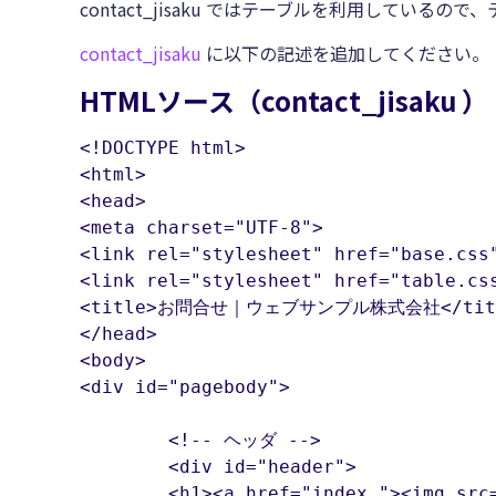
contact_jisaku ではテーブルを利用しているの
contact_jisaku
に以下の記述を追加してください。
HTMLソース（contact_jisaku ）
<!DOCTYPE html>

<html>

<head>

<meta charset="UTF-8">

<link rel="stylesheet" href="table.cs
<title>お問合せ｜ウェブサンプル株式会社</titl
</head>

<body>

<div id="pagebody">

	<!-- ヘッダ -->

	<div id="header">

	<h1><a href="index "><img src="https://www.htmq.com/wp-content/themes/htmq/htmq-images/logo.png" alt="ウェブサンプル株式会社"></a></h1>
