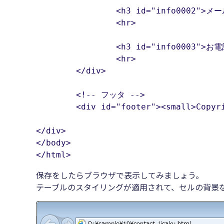
		<h3 id="info0002">メールでのお問合せ</h3>

		<hr>

		<h3 id="info0003">お電話でのお問合せ</h3>

		<hr>

	</div>

	<!-- フッタ -->

	<div id="footer"><small>Copyright (c) ウェブサンプル株式会社 All Rights Reserved.</small></div>

</div>

</body>

</html>
保存をしたらブラウザで表示してみましょう。
テーブルのスタイリングが適用されて、セルの背景