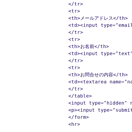
		</tr>

		<tr>

		<th>メールアドレス</th>

		<td><input type="email" size="30" name="mail" id="mail"></td>

		</tr>

		<tr>

		<th>お名前</th>

		<td><input type="text" size="20" name="namae" id="namae"></td>

		</tr>

		<tr>

		<th>お問合せの内容</th>

		<td><textarea name="naiyou" cols="40" rows="5"></textarea></td>

		</tr>

		</table>

		<input type="hidden" name="q" value="1">

		<p><input type="submit" value="送信する"></p>

		</form>

		<hr>
