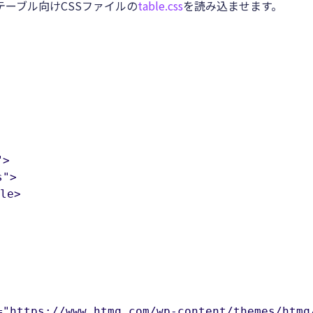
で、テーブル向けCSSファイルの
table.css
を読み込ませます。
s">
e>
