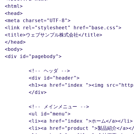
<html>

<head>

<meta charset="UTF-8">

<link rel="stylesheet" href="base.css">

<title>ウェブサンプル株式会社</title>

</head>

<body>

<div id="pagebody">

	<!-- ヘッダ -->

	<div id="header">

	<h1><a href="index "><img src="https://www.htmq.com/wp-content/themes/htmq/htmq-images/logo.png" alt="ウェブサンプル株式会社"></a></h1>

	</div>

	<!-- メインメニュー -->

	<ul id="menu">

	<li><a href="index ">ホーム</a></li>

	<li><a href="product ">製品紹介</a></li>
