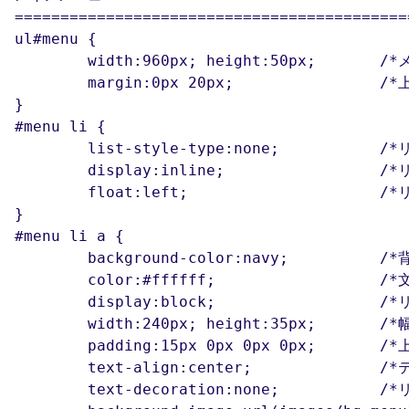
============================================
ul#menu {

	width:960px; height:50px; 	/*メインメニュー部分の幅と高さ*/

	margin:0px 20px; 		/*上下マージン0px、左右マージン20px*/

}

#menu li {

	list-style-type:none;		/*リストマーカー無しにする*/

	display:inline;			/*リスト項目をインライン表示にする*/

	float:left;			/*リスト項目を横に並べる*/

}

#menu li a {

	background-color:navy;		/*背景色*/

	color:#ffffff;			/*文字色*/

	display:block;			/*リンク部分をブロック表示にする*/

	width:240px; height:35px;	/*幅と高さ*/

	padding:15px 0px 0px 0px;	/*上パディング*/

	text-align:center;		/*テキストをセンター揃えにする*/

	text-decoration:none;		/*リンク部分を下線無しにする*/
