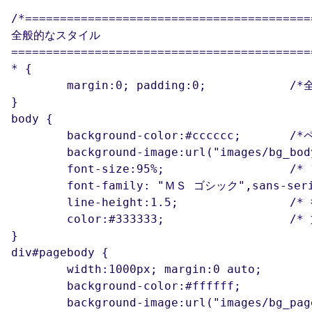
/*==========================================
全般的なスタイル

============================================
* {

	margin:0; padding:0; 		/*全要素のマージン・パディングをリセット*/

}

body {

	background-color:#cccccc;	/*ページ全体の背景色*/

	background-image:url("images/bg_body.png");	/*ウェブページ全体の背景画像*/

	font-size:95%;			/* フォントサイズを95%にする */

	font-family: "ＭＳ ゴシック",sans-serif;	/* フォントの種類をゴシック系にする */

	line-height:1.5;		/* 行の高さを1.5倍にする */

	color:#333333;			/* 文字色を濃い目のグレーにする */

}

div#pagebody {

	width:1000px; margin:0 auto;			/*内容全体をセンタリング*/

	background-color:#ffffff;			/*内容全体の背景色*/

	background-image:url("images/bg_pagebody.png");	/*コンテンツ全体の背景画像*/
