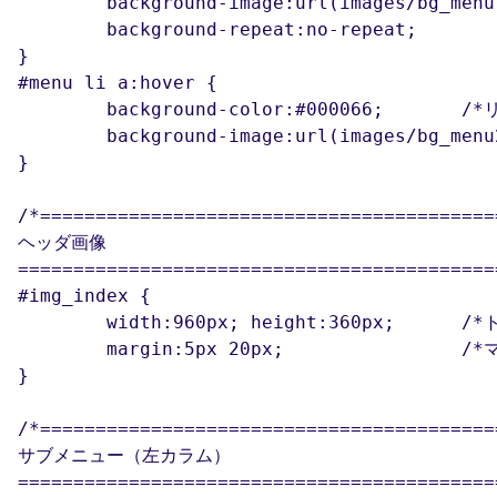
	background-image:url(images/bg_menu1.png);	/*背景画像を指定*/

	background-repeat:no-repeat; 			/*背景画像を繰り返さない*/

}

#menu li a:hover {

	background-color:#000066; 	/*リンクにマウスが乗ったら背景色を変更する*/

	background-image:url(images/bg_menu2.png); 	/*リンクにマウスが乗ったら背景画像を変更する*/

}

/*==========================================
ヘッダ画像

============================================
#img_index {

	width:960px; height:360px;	/*トップページのヘッダ画像の表示サイズを指定*/

	margin:5px 20px;		/*マージン*/

}

/*==========================================
サブメニュー（左カラム）

============================================