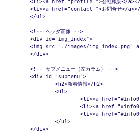
	<li><a href="profile ">会社概要</a></li>

	<li><a href="contact ">お問合せ</a></li>

	</ul>

	<!-- ヘッダ画像 -->

	<div id="img_index">

	<img src="./images/img_index.png" alt="あしたをみつめるウェブサンプル株式会社">

	</div>

	<!-- サブメニュー（左カラム） -->

	<div id="submenu">

		<h2>新着情報</h2>

		<ul>

			<li><a href="#info0001">新商品のご案内</a></li>

			<li><a href="#info0002">展示会への出展</a></li>

			<li><a href="#info0003">環境への取り組み</a></li>

		</ul>

	</div>
