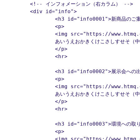
	<!-- インフォメーション（右カラム） -->

	<div id="info">

		<h3 id="info0001">新商品のご案内</h3>

		<p>

		<img src="https://www.htmq.com/wp-content/themes/htmq/htmq-images/index0001.png" alt="新商品のイメージ画像" class="infoimg_index">

		あいうえおかきくけこさしすせそ（中略）

		</p>

		<hr>

		<h3 id="info0002">展示会への出展</h3>

		<p>

		<img src="https://www.htmq.com/wp-content/themes/htmq/htmq-images/index0002.png" alt="展示会への出展のイメージ画像" class="infoimg_index">

		あいうえおかきくけこさしすせそ（中略）

		</p>

		<hr>

		<h3 id="info0003">環境への取り組み</h3>

		<p>

		<img src="https://www.htmq.com/wp-content/themes/htmq/htmq-images/index0003.png" alt="環境への取り組みのイメージ画像" class="infoimg_index">
