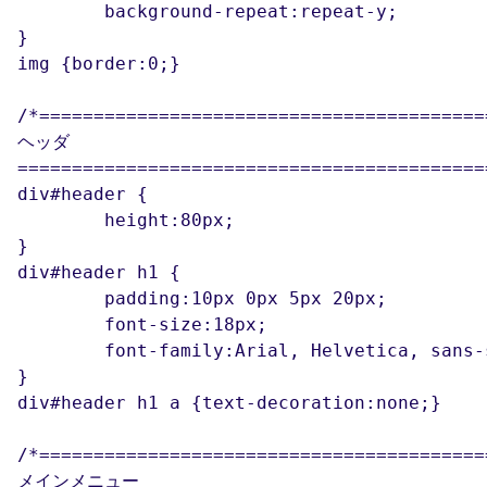
	background-repeat:repeat-y;			/*背景画像を縦方向に繰り返す*/

}

img {border:0;} 				/*画像のボーダーを0にする*/

/*==========================================
ヘッダ

============================================
div#header {

	height:80px;				/*ヘッダ部分の高さ*/

}

div#header h1 {

	padding:10px 0px 5px 20px;		/*見出しの位置調整*/

	font-size:18px;				/*フォントのサイズ*/

	font-family:Arial, Helvetica, sans-serif;	/*フォントの種類*/

}

div#header h1 a {text-decoration:none;} 	/*リンクの下線を無くす*/

/*==========================================
メインメニュー
