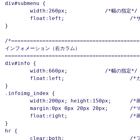
div#submenu {

	width:260px;		/*幅の指定*/

	float:left;			/*サブメニューのカラムを左寄せにする*/

}

/*==========================================
インフォメーション（右カラム）

============================================
div#info {

	width:660px;		/*幅の指定*/

	float:left;			/*カラムを左寄せにする*/

}

.infoimg_index {

	width:200px; height:150px;	/*画像の表示サイズを指定*/

	margin:0px 0px 20px 20px;	/*マージン*/

	float:right;			/*画像を右寄せにする*/

}

hr {

	clear:both;			/*フロート配置をクリアする*/
