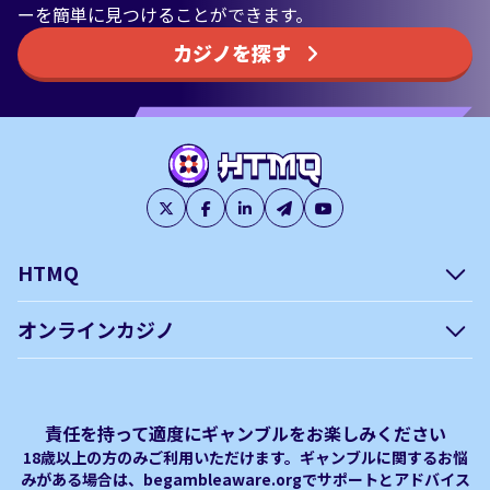
ーを簡単に見つけることができます。
カジノを探す
HTMQ
会社概要
編集方針について –
オンラインカジノ
htmq.com
ベガウォレットが使えるオン
オンラインパチンコのおすす
プライバシーポリシー
利用規約
ラインカジノ
め徹底ガイド！
免責事項
オンラインカジノ フリースピ
Plinko｜プリンコとは？
責任を持って適度にギャンブルをお楽しみください
ン おすすめ
18歳以上の方のみご利用いただけます。ギャンブルに関するお悩
みがある場合は、begambleaware.orgでサポートとアドバイス
オンラインカジノ最新サイト
オンラインカジノボーナス