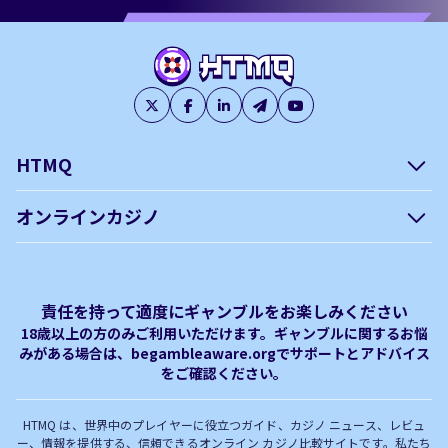
HTMQ
会社概要
編集方針について –
オンラインカジノ
htmq.com
ベガウォレットが使えるオン
オンラインパチンコのおすす
プライバシーポリシー
利用規約
ラインカジノ
め徹底ガイド！
免責事項
オンラインカジノ フリースピ
Plinko｜プリンコとは？
責任を持って適度にギャンブルをお楽しみください
ン おすすめ
18歳以上の方のみご利用いただけます。ギャンブルに関するお悩
みがある場合は、begambleaware.orgでサポートとアドバイス
オンラインカジノ最新サイト
オンラインカジノボーナス
をご確認ください。
完全解説！
HTMQ は、世界中のプレイヤーに役立つガイド、カジノ ニュース、レビュ
ー、情報を提供する、信頼できるオンライン カジノ比較サイトです。私たち