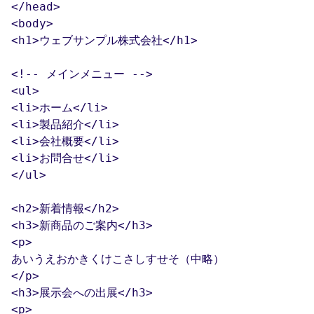
</head>

<body>

<h1>ウェブサンプル株式会社</h1>

<!-- メインメニュー -->
<ul>

<li>ホーム</li>

<li>製品紹介</li>

<li>会社概要</li>

<li>お問合せ</li>

</ul>

<h2>新着情報</h2>

<h3>新商品のご案内</h3>

<p>

あいうえおかきくけこさしすせそ（中略）

</p>

<h3>展示会への出展</h3>

<p>
