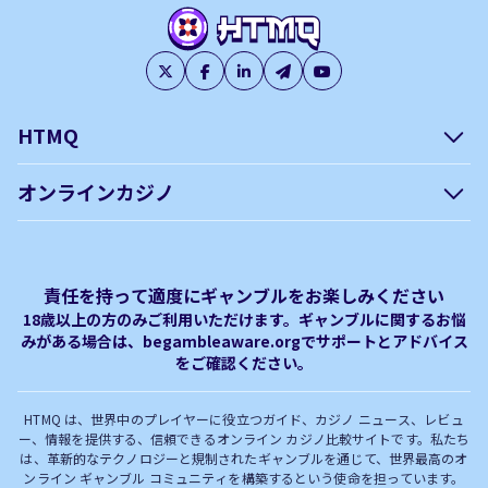
HTMQ
会社概要
編集方針について –
オンラインカジノ
htmq.com
ベガウォレットが使えるオン
オンラインパチンコのおすす
プライバシーポリシー
利用規約
ラインカジノ
め徹底ガイド！
免責事項
オンラインカジノ フリースピ
Plinko｜プリンコとは？
責任を持って適度にギャンブルをお楽しみください
ン おすすめ
18歳以上の方のみご利用いただけます。ギャンブルに関するお悩
みがある場合は、begambleaware.orgでサポートとアドバイス
オンラインカジノ最新サイト
オンラインカジノボーナス
をご確認ください。
完全解説！
HTMQ は、世界中のプレイヤーに役立つガイド、カジノ ニュース、レビュ
ー、情報を提供する、信頼できるオンライン カジノ比較サイトです。私たち
は、革新的なテクノロジーと規制されたギャンブルを通じて、世界最高のオ
ンライン ギャンブル コミュニティを構築するという使命を担っています。