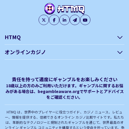
HTMQ
会社概要
編集方針について –
オンラインカジノ
htmq.com
ベガウォレットが使えるオン
オンラインパチンコのおすす
プライバシーポリシー
利用規約
ラインカジノ
め徹底ガイド！
免責事項
オンラインカジノ フリースピ
Plinko｜プリンコとは？
責任を持って適度にギャンブルをお楽しみください
ン おすすめ
18歳以上の方のみご利用いただけます。ギャンブルに関するお悩
みがある場合は、begambleaware.orgでサポートとアドバイス
オンラインカジノ最新サイト
オンラインカジノボーナス
をご確認ください。
完全解説！
HTMQ は、世界中のプレイヤーに役立つガイド、カジノ ニュース、レビュ
ー、情報を提供する、信頼できるオンライン カジノ比較サイトです。私たち
は、革新的なテクノロジーと規制されたギャンブルを通じて、世界最高のオ
ンライン ギャンブル コミュニティを構築するという使命を担っています。免