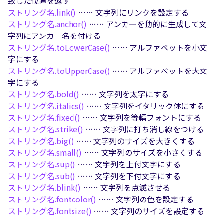
致した位置を返す
ストリング名.
link()
…… 文字列にリンクを設定する
ストリング名.
anchor()
…… アンカーを動的に生成して文
字列にアンカー名を付ける
ストリング名.
toLowerCase()
…… アルファベットを小文
字にする
ストリング名.
toUpperCase()
…… アルファベットを大文
字にする
ストリング名.
bold()
…… 文字列を太字にする
ストリング名.
italics()
…… 文字列をイタリック体にする
ストリング名.
fixed()
…… 文字列を等幅フォントにする
ストリング名.
strike()
…… 文字列に打ち消し線をつける
ストリング名.
big()
…… 文字列のサイズを大きくする
ストリング名.
small()
…… 文字列のサイズを小さくする
ストリング名.
sup()
…… 文字列を上付文字にする
ストリング名.
sub()
…… 文字列を下付文字にする
ストリング名.
blink()
…… 文字列を点滅させる
ストリング名.
fontcolor()
…… 文字列の色を設定する
ストリング名.
fontsize()
…… 文字列のサイズを設定する