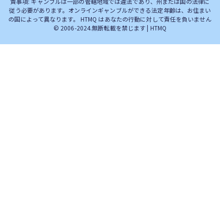
責事項: ギャンブルは一部の管轄地域では違法であり、州または国の法律に
従う必要があります。オンラインギャンブルができる法定年齢は、お住まい
の国によって異なります。 HTMQ はあなたの行動に対して責任を負いません
© 2006-2024.無断転載を禁じます | HTMQ