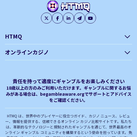
HTMQ
会社概要
編集方針について –
オンラインカジノ
htmq.com
ベガウォレットが使えるオン
オンラインパチンコのおすす
プライバシーポリシー
利用規約
ラインカジノ
め徹底ガイド！
免責事項
オンラインカジノ フリースピ
Plinko｜プリンコとは？
責任を持って適度にギャンブルをお楽しみください
ン おすすめ
18歳以上の方のみご利用いただけます。ギャンブルに関するお悩
みがある場合は、begambleaware.orgでサポートとアドバイス
オンラインカジノ最新サイト
オンラインカジノボーナス
をご確認ください。
完全解説！
HTMQ は、世界中のプレイヤーに役立つガイド、カジノ ニュース、レビュ
ー、情報を提供する、信頼できるオンライン カジノ比較サイトです。私たち
は、革新的なテクノロジーと規制されたギャンブルを通じて、世界最高のオ
ンライン ギャンブル コミュニティを構築するという使命を担っています。免