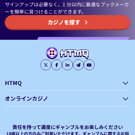
サインアップは必要なく、1 分以内に最適なブックメーカ
ーを簡単に見つけることができます。
カジノを探す
HTMQ
会社概要
編集方針について –
オンラインカジノ
htmq.com
ベガウォレットが使えるオン
オンラインパチンコのおすす
プライバシーポリシー
利用規約
ラインカジノ
め徹底ガイド！
免責事項
オンラインカジノ フリースピ
Plinko｜プリンコとは？
責任を持って適度にギャンブルをお楽しみください
ン おすすめ
18歳以上の方のみご利用いただけます。ギャンブルに関するお悩