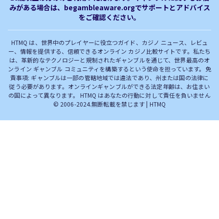
みがある場合は、begambleaware.orgでサポートとアドバイス
オンラインカジノ最新サイト
オンラインカジノボーナス
をご確認ください。
完全解説！
HTMQ は、世界中のプレイヤーに役立つガイド、カジノ ニュース、レビュ
ー、情報を提供する、信頼できるオンライン カジノ比較サイトです。私たち
は、革新的なテクノロジーと規制されたギャンブルを通じて、世界最高のオ
ンライン ギャンブル コミュニティを構築するという使命を担っています。免
責事項: ギャンブルは一部の管轄地域では違法であり、州または国の法律に
従う必要があります。オンラインギャンブルができる法定年齢は、お住まい
の国によって異なります。 HTMQ はあなたの行動に対して責任を負いません
© 2006-2024.無断転載を禁じます | HTMQ