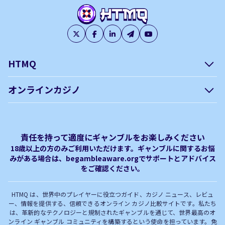
HTMQ
会社概要
編集方針について –
オンラインカジノ
htmq.com
ベガウォレットが使えるオン
オンラインパチンコのおすす
プライバシーポリシー
利用規約
ラインカジノ
め徹底ガイド！
免責事項
オンラインカジノ フリースピ
Plinko｜プリンコとは？
責任を持って適度にギャンブルをお楽しみください
ン おすすめ
18歳以上の方のみご利用いただけます。ギャンブルに関するお悩
みがある場合は、begambleaware.orgでサポートとアドバイス
オンラインカジノ最新サイト
オンラインカジノボーナス
をご確認ください。
完全解説！
HTMQ は、世界中のプレイヤーに役立つガイド、カジノ ニュース、レビュ
ー、情報を提供する、信頼できるオンライン カジノ比較サイトです。私たち
は、革新的なテクノロジーと規制されたギャンブルを通じて、世界最高のオ
ンライン ギャンブル コミュニティを構築するという使命を担っています。免