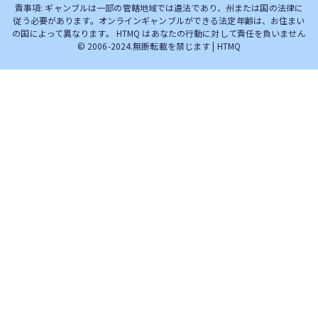
責事項: ギャンブルは一部の管轄地域では違法であり、州または国の法律に
従う必要があります。オンラインギャンブルができる法定年齢は、お住まい
の国によって異なります。 HTMQ はあなたの行動に対して責任を負いません
© 2006-2024.無断転載を禁じます | HTMQ