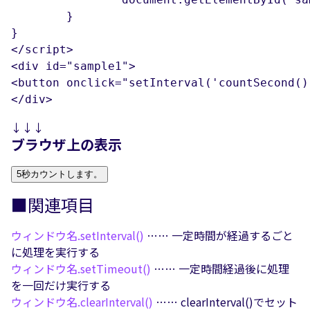
	}

}

</script>

<div id="sample1">

<button onclick="setInterval('countSecon
</div>
↓↓↓
ブラウザ上の表示
5秒カウントします。
■関連項目
ウィンドウ名.
setInterval()
…… 一定時間が経過するごと
に処理を実行する
ウィンドウ名.
setTimeout()
…… 一定時間経過後に処理
を一回だけ実行する
ウィンドウ名.
clearInterval()
…… clearInterval()でセット