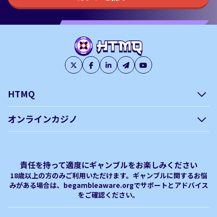
HTMQ
会社概要
編集方針について –
オンラインカジノ
htmq.com
ベガウォレットが使えるオン
オンラインパチンコのおすす
プライバシーポリシー
利用規約
ラインカジノ
め徹底ガイド！
免責事項
オンラインカジノ フリースピ
Plinko｜プリンコとは？
責任を持って適度にギャンブルをお楽しみください
ン おすすめ
18歳以上の方のみご利用いただけます。ギャンブルに関するお悩
みがある場合は、begambleaware.orgでサポートとアドバイス
オンラインカジノ最新サイト
オンラインカジノボーナス
をご確認ください。
完全解説！