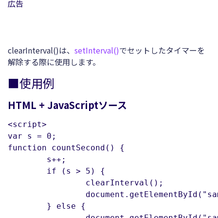
広告
clearInterval()は、
setInterval()
でセットしたタイマーを
解除する際に使用します。
■使用例
HTML + JavaScriptソース
<script>

var s = 0;

function countSecond() {

	s++;

	if (s > 5) {

		clearInterval();

		document.getElementById("sample1").innerHTML = "秒数カウントを終了します。";

	} else {

		document.getElementById("sample1").innerHTML = s+"秒";
