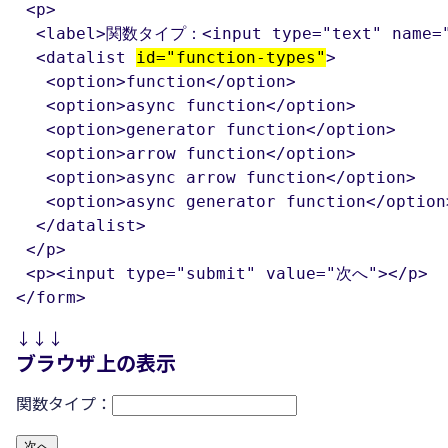
 <p>

  <label>関数タイプ：<input type="text" name="
  <datalist 
id="function-types"
>

   <option>function</option>

   <option>async function</option>

   <option>generator function</option>

   <option>arrow function</option>

   <option>async arrow function</option>

   <option>async generator function</option>
  </datalist>

 </p>

 <p><input type="submit" value="次へ"></p>

</form>
↓↓↓
ブラウザ上の表示
関数タイプ：