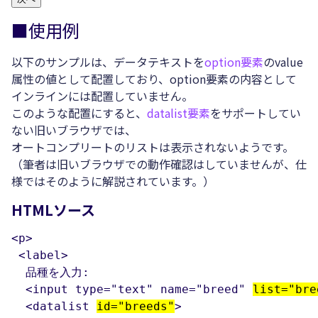
■使用例
以下のサンプルは、データテキストを
option要素
のvalue
属性の値として配置しており、option要素の内容として
インラインには配置していません。
このような配置にすると、
datalist要素
をサポートしてい
ない旧いブラウザでは、
オートコンプリートのリストは表示されないようです。
（筆者は旧いブラウザでの動作確認はしていませんが、仕
様ではそのように解説されています。）
HTMLソース
<p>

 <label>

  品種を入力:

  <input type="text" name="breed" 
list="bre
  <datalist 
id="breeds"
>
