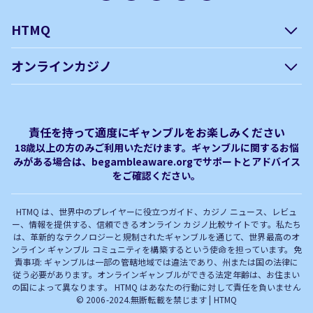
HTMQ
会社概要
編集方針について –
オンラインカジノ
htmq.com
ベガウォレットが使えるオン
オンラインパチンコのおすす
プライバシーポリシー
利用規約
ラインカジノ
め徹底ガイド！
免責事項
オンラインカジノ フリースピ
Plinko｜プリンコとは？
責任を持って適度にギャンブルをお楽しみください
ン おすすめ
18歳以上の方のみご利用いただけます。ギャンブルに関するお悩
みがある場合は、begambleaware.orgでサポートとアドバイス
オンラインカジノ最新サイト
オンラインカジノボーナス
をご確認ください。
完全解説！
HTMQ は、世界中のプレイヤーに役立つガイド、カジノ ニュース、レビュ
ー、情報を提供する、信頼できるオンライン カジノ比較サイトです。私たち
は、革新的なテクノロジーと規制されたギャンブルを通じて、世界最高のオ
ンライン ギャンブル コミュニティを構築するという使命を担っています。免
責事項: ギャンブルは一部の管轄地域では違法であり、州または国の法律に
従う必要があります。オンラインギャンブルができる法定年齢は、お住まい
の国によって異なります。 HTMQ はあなたの行動に対して責任を負いません
© 2006-2024.無断転載を禁じます | HTMQ