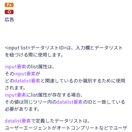
広告
<input list=データリストID>は、入力欄とデータリスト
を紐づける際に使用します。
input要素
のlist属性は、
その
input要素
が
どの
datalist要素
と関連しているのか識別するために使用
されます。
input要素
にlist属性が存在する場合、
その値は同じツリー内の
datalist要素
のIDと一致している
必要があります。
datalist要素
で定義したデータリストは、
ユーザーエージェントがオートコンプリートなどでユーザ