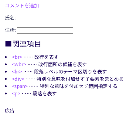
コメントを追加
氏名:
住所:
■関連項目
<br>
…… 改行を表す
<wbr>
…… 改行箇所の候補を表す
<hr>
…… 段落レベルのテーマ区切りを表す
<div>
…… 特別な意味を付加せず子要素をまとめる
<span>
…… 特別な意味を付加せず範囲指定する
<p>
…… 段落を表す
広告