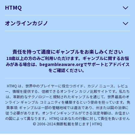
HTMQ
会社概要
編集方針について –
オンラインカジノ
htmq.com
ベガウォレットが使えるオン
オンラインパチンコのおすす
プライバシーポリシー
利用規約
ラインカジノ
め徹底ガイド！
免責事項
オンラインカジノ フリースピ
Plinko｜プリンコとは？
責任を持って適度にギャンブルをお楽しみください
ン おすすめ
18歳以上の方のみご利用いただけます。ギャンブルに関するお悩
みがある場合は、begambleaware.orgでサポートとアドバイス
オンラインカジノ最新サイト
オンラインカジノボーナス
をご確認ください。
完全解説！
HTMQ は、世界中のプレイヤーに役立つガイド、カジノ ニュース、レビュ
ー、情報を提供する、信頼できるオンライン カジノ比較サイトです。私たち
は、革新的なテクノロジーと規制されたギャンブルを通じて、世界最高のオ
ンライン ギャンブル コミュニティを構築するという使命を担っています。免
責事項: ギャンブルは一部の管轄地域では違法であり、州または国の法律に
従う必要があります。オンラインギャンブルができる法定年齢は、お住まい
の国によって異なります。 HTMQ はあなたの行動に対して責任を負いません
© 2006-2024.無断転載を禁じます | HTMQ